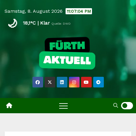
Skip
Samstag, 8. August 2026
11:07:05 PM
to
🌙
content
18,1°C | Klar
Quelle: DWD