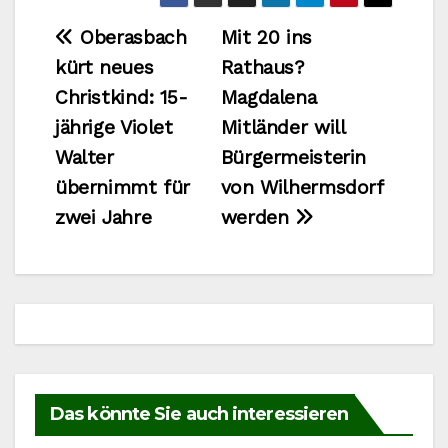
Beitragsnavigation
Oberasbach
Mit 20 ins
kürt neues
Rathaus?
Christkind: 15-
Magdalena
jährige Violet
Mitländer will
Walter
Bürgermeisterin
übernimmt für
von Wilhermsdorf
zwei Jahre
werden
Das könnte Sie auch interessieren