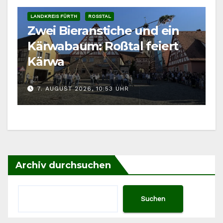
LANDKREIS FÜRTH
ROSSTAL
Zwei Bieranstiche und ein
Kärwabaum: Roßtal feiert
Kärwa
7. AUGUST 2026, 10:53 UHR
Archiv durchsuchen
Suchen