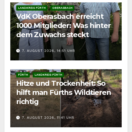
LANDKREIS FÜRTH
OBERASBACH
VdK Oberasbach erreicht
1000 Mitglieder: Was hinter
dem Zuwachs steckt
7. AUGUST 2026, 14:51 UHR
FÜRTH
LANDKREIS FÜRTH
Hitze und Trockenheit: So
hilft man Fürths Wildtieren
richtig
7. AUGUST 2026, 11:41 UHR