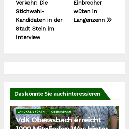
Verkehr: Die
Einbrecher
Stichwahl-
wüten in
Kandidaten in der
Langenzenn
Stadt Stein im
Interview
Das könnte Sie auch interessieren
LANDKREIS FÜRTH
OBERASBACH
VdK Oberasbach erreicht
1000 Mitglieder: Was hinter