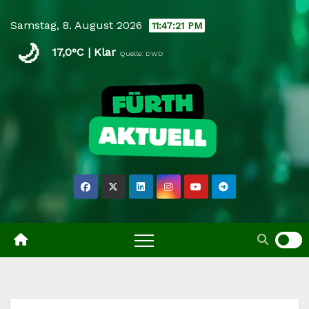
Skip
Samstag, 8. August 2026
11:47:22 PM
to
🌙
content
17,0°C | Klar
Quelle: DWD