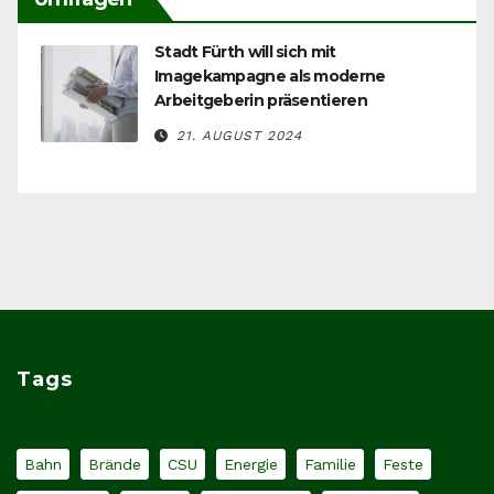
Stadt Fürth will sich mit
Imagekampagne als moderne
Arbeitgeberin präsentieren
21. AUGUST 2024
Tags
Bahn
Brände
CSU
Energie
Familie
Feste