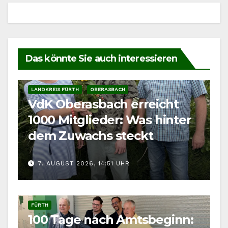
Das könnte Sie auch interessieren
LANDKREIS FÜRTH
OBERASBACH
VdK Oberasbach erreicht
1000 Mitglieder: Was hinter
dem Zuwachs steckt
7. AUGUST 2026, 14:51 UHR
FÜRTH
100 Tage nach Amtsbeginn: