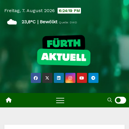
Skip
Freitag, 7. August 2026
6:24:20 PM
to
☁️
content
23,8°C | Bewölkt
Quelle: DWD