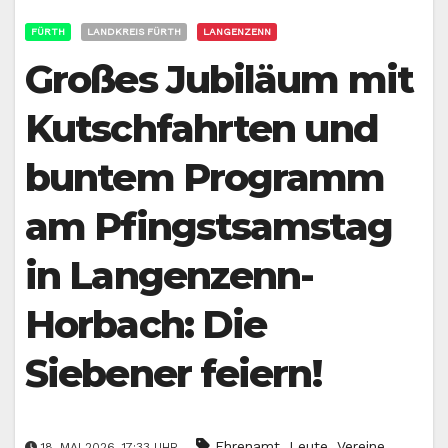
FÜRTH
LANDKREIS FÜRTH
LANGENZENN
Großes Jubiläum mit
Kutschfahrten und
buntem Programm
am Pfingstsamstag
in Langenzenn-
Horbach: Die
Siebener feiern!
,
,
Ehrenamt
Leute
Vereine
18. MAI 2026, 17:33 UHR