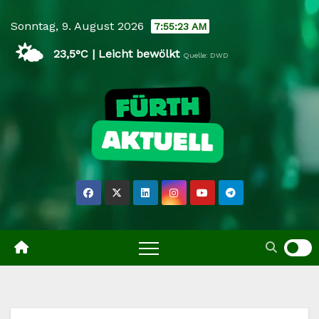
Skip
Sonntag, 9. August 2026
7:55:24 AM
to
🌤️
content
23,5°C | Leicht bewölkt
Quelle: DWD