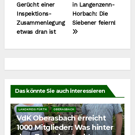
Gerücht einer
in Langenzenn-
Inspektions-
Horbach: Die
Zusammenlegung
Siebener feiern!
etwas dran ist
Das könnte Sie auch interessieren
LANDKREIS FÜRTH
OBERASBACH
VdK Oberasbach erreicht
1000 Mitglieder: Was hinter