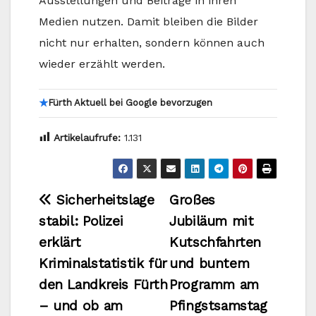
Ausstellungen und Beiträge in ihren
Medien nutzen. Damit bleiben die Bilder
nicht nur erhalten, sondern können auch
wieder erzählt werden.
★
Fürth Aktuell bei Google bevorzugen
Artikelaufrufe:
1.131
Beitragsnavigation
Sicherheitslage
Großes
stabil: Polizei
Jubiläum mit
erklärt
Kutschfahrten
Kriminalstatistik für
und buntem
den Landkreis Fürth
Programm am
– und ob am
Pfingstsamstag