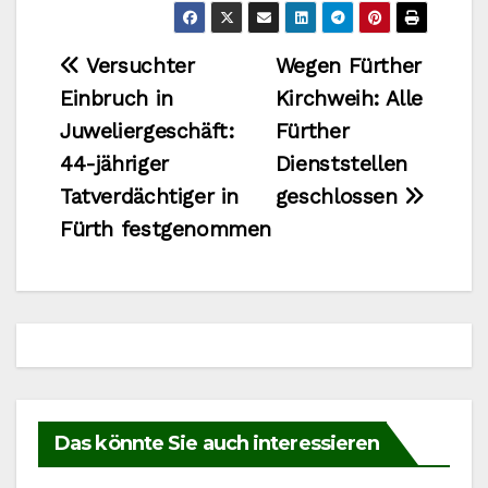
Beitragsnavigation
Versuchter
Wegen Fürther
Einbruch in
Kirchweih: Alle
Juweliergeschäft:
Fürther
44-jähriger
Dienststellen
Tatverdächtiger in
geschlossen
Fürth festgenommen
Das könnte Sie auch interessieren