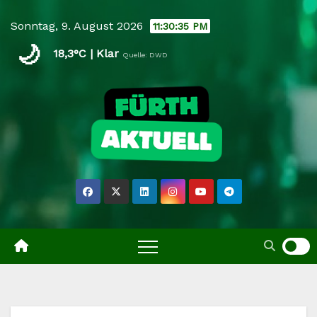
Skip
Sonntag, 9. August 2026
11:30:35 PM
to
🌙
content
18,3°C | Klar
Quelle: DWD