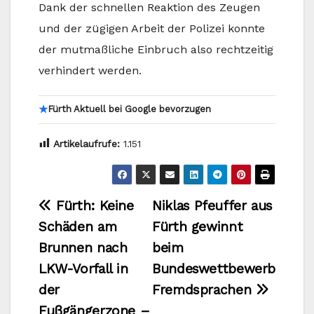
Dank der schnellen Reaktion des Zeugen
und der zügigen Arbeit der Polizei konnte
der mutmaßliche Einbruch also rechtzeitig
verhindert werden.
★
Fürth Aktuell bei Google bevorzugen
Artikelaufrufe:
1.151
Beitragsnavigation
Fürth: Keine
Niklas Pfeuffer aus
Schäden am
Fürth gewinnt
Brunnen nach
beim
LKW-Vorfall in
Bundeswettbewerb
der
Fremdsprachen
Fußgängerzone –