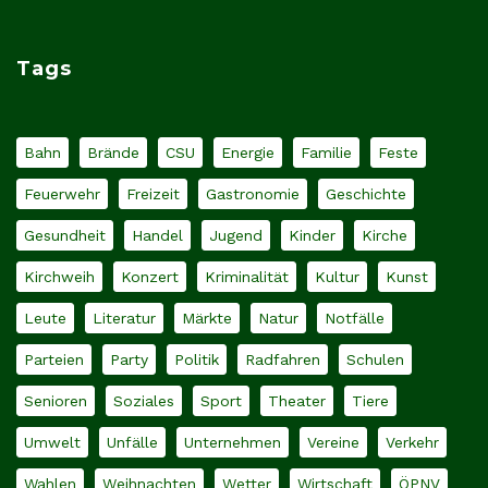
Tags
Bahn
Brände
CSU
Energie
Familie
Feste
Feuerwehr
Freizeit
Gastronomie
Geschichte
Gesundheit
Handel
Jugend
Kinder
Kirche
Kirchweih
Konzert
Kriminalität
Kultur
Kunst
Leute
Literatur
Märkte
Natur
Notfälle
Parteien
Party
Politik
Radfahren
Schulen
Senioren
Soziales
Sport
Theater
Tiere
Umwelt
Unfälle
Unternehmen
Vereine
Verkehr
Wahlen
Weihnachten
Wetter
Wirtschaft
ÖPNV