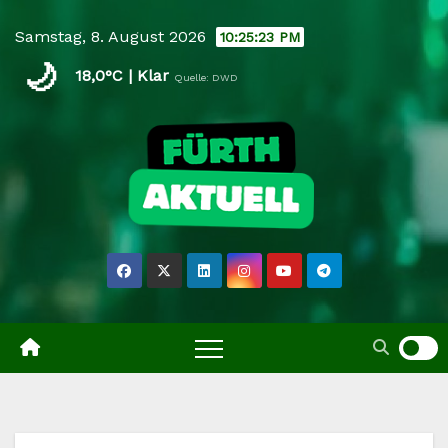
Skip
Samstag, 8. August 2026
10:25:24 PM
to
🌙
content
18,0°C | Klar
Quelle: DWD