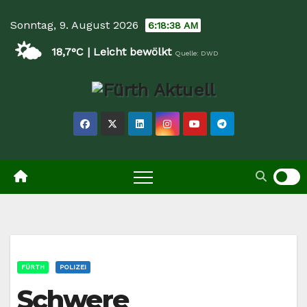
Skip
Sonntag, 9. August 2026
6:18:39 AM
to
🌤️
content
18,7°C | Leicht bewölkt
Quelle: DWD
FÜRTH
POLIZEI
Schwere