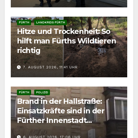
FÜRTH
LANDKREIS FÜRTH
Hitze und Trockenheit: So
hilft man Fürths Wildtieren
richtig
7. AUGUST 2026, 11:41 UHR
FÜRTH
POLIZEI
Brand in der Hallstraße:
Einsatzkräfte sind in der
Fürther Innenstadt
gefordert
6. AUGUST 2026, 17:06 UHR