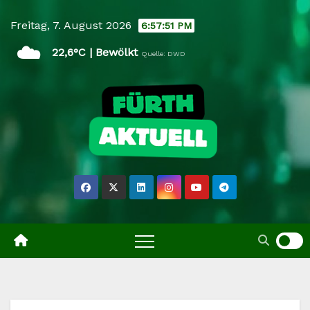
Skip
Freitag, 7. August 2026
6:57:52 PM
to
☁️
content
22,6°C | Bewölkt
Quelle: DWD