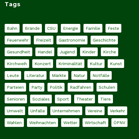
Tags
Bahn
Brände
CSU
Energie
Familie
Feste
Feuerwehr
Freizeit
Gastronomie
Geschichte
Gesundheit
Handel
Jugend
Kinder
Kirche
Kirchweih
Konzert
Kriminalität
Kultur
Kunst
Leute
Literatur
Märkte
Natur
Notfälle
Parteien
Party
Politik
Radfahren
Schulen
Senioren
Soziales
Sport
Theater
Tiere
Umwelt
Unfälle
Unternehmen
Vereine
Verkehr
Wahlen
Weihnachten
Wetter
Wirtschaft
ÖPNV