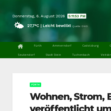
Skip
to
Donnerstag, 6. August 2026
5:11:54 PM
content
🌤️
27,7°C | Leicht bewölkt
Quelle: DWD
Fürth
Ammerndorf
Cadolzburg
Seukendorf
Stadt Stein
Tuchenbach
Veitsb
FÜRTH
Wohnen, Strom, B
veröffentlicht u