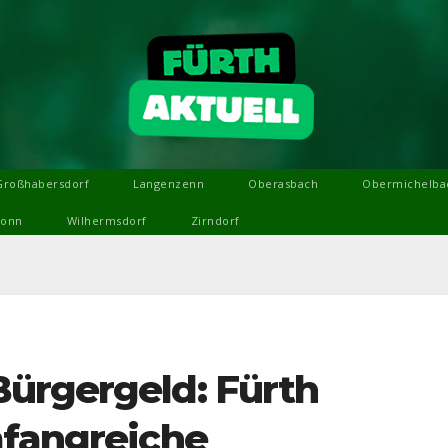
Großhabersdorf
Langenzenn
Oberasbach
Obermichelba
ronn
Wilhermsdorf
Zirndorf
ürgergeld: Fürth
mfangreiche