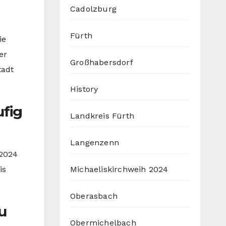
Cadolzburg
Fürth
ie
er
Großhabersdorf
tadt
History
fig
Landkreis Fürth
Langenzenn
 2024
Michaeliskirchweih 2024
is
Oberasbach
u
Obermichelbach