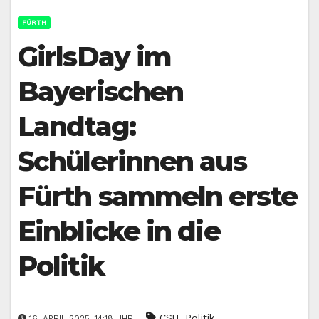
FÜRTH
GirlsDay im
Bayerischen
Landtag:
Schülerinnen aus
Fürth sammeln erste
Einblicke in die
Politik
,
CSU
Politik
16. APRIL 2025, 14:18 UHR