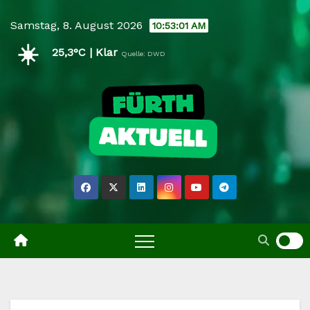
Skip
Samstag, 8. August 2026
10:53:02 AM
to
☀️
content
25,3°C | Klar
Quelle: DWD