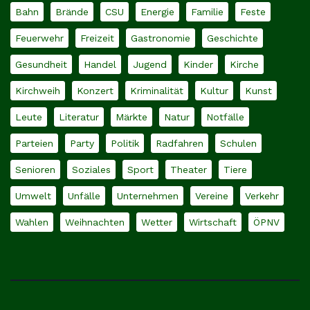
Bahn
Brände
CSU
Energie
Familie
Feste
Feuerwehr
Freizeit
Gastronomie
Geschichte
Gesundheit
Handel
Jugend
Kinder
Kirche
Kirchweih
Konzert
Kriminalität
Kultur
Kunst
Leute
Literatur
Märkte
Natur
Notfälle
Parteien
Party
Politik
Radfahren
Schulen
Senioren
Soziales
Sport
Theater
Tiere
Umwelt
Unfälle
Unternehmen
Vereine
Verkehr
Wahlen
Weihnachten
Wetter
Wirtschaft
ÖPNV