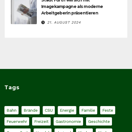
Imagekampagne als moderne
Arbeitgeberin präsentieren
21. AUGUST 2024
Tags
Bahn
Brände
CSU
Energie
Familie
Feste
Feuerwehr
Freizeit
Gastronomie
Geschichte