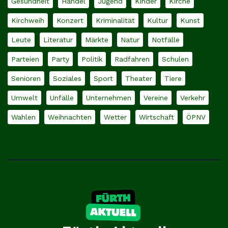
Gesundheit
Handel
Jugend
Kinder
Kirche
Kirchweih
Konzert
Kriminalität
Kultur
Kunst
Leute
Literatur
Märkte
Natur
Notfälle
Parteien
Party
Politik
Radfahren
Schulen
Senioren
Soziales
Sport
Theater
Tiere
Umwelt
Unfälle
Unternehmen
Vereine
Verkehr
Wahlen
Weihnachten
Wetter
Wirtschaft
ÖPNV