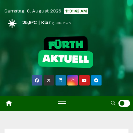
Skip
Samstag, 8. August 2026
11:31:44 AM
to
☀️
content
25,9°C | Klar
Quelle: DWD