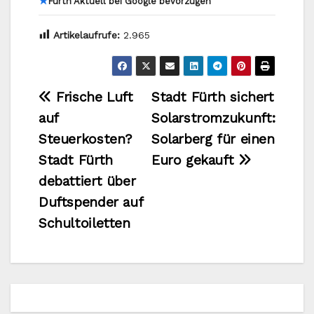
★
Fürth Aktuell bei Google bevorzugen
Artikelaufrufe:
2.965
Beitragsnavigation
Frische Luft
Stadt Fürth sichert
auf
Solarstromzukunft:
Steuerkosten?
Solarberg für einen
Stadt Fürth
Euro gekauft
debattiert über
Duftspender auf
Schultoiletten