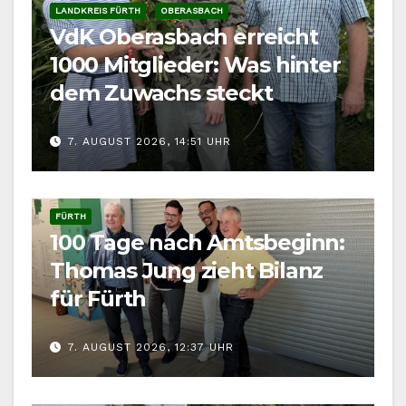
LANDKREIS FÜRTH
OBERASBACH
VdK Oberasbach erreicht
1000 Mitglieder: Was hinter
dem Zuwachs steckt
7. AUGUST 2026, 14:51 UHR
FÜRTH
100 Tage nach Amtsbeginn:
Thomas Jung zieht Bilanz
für Fürth
7. AUGUST 2026, 12:37 UHR