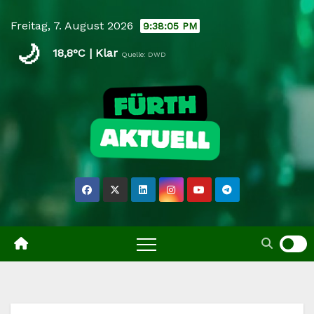
Skip
Freitag, 7. August 2026
9:38:06 PM
to
🌙
content
18,8°C | Klar
Quelle: DWD