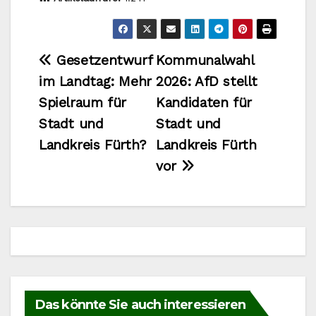
Beitragsnavigation
Gesetzentwurf
Kommunalwahl
im Landtag: Mehr
2026: AfD stellt
Spielraum für
Kandidaten für
Stadt und
Stadt und
Landkreis Fürth?
Landkreis Fürth
vor
Das könnte Sie auch interessieren