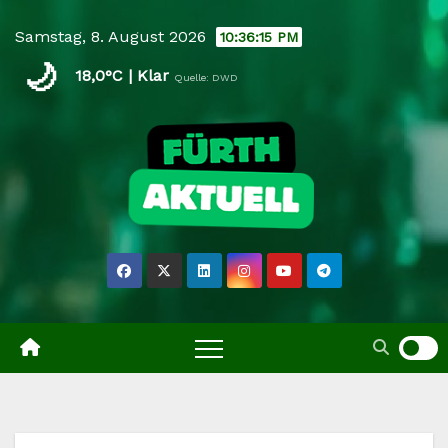
Skip
Samstag, 8. August 2026
10:36:16 PM
to
🌙
content
18,0°C | Klar
Quelle: DWD