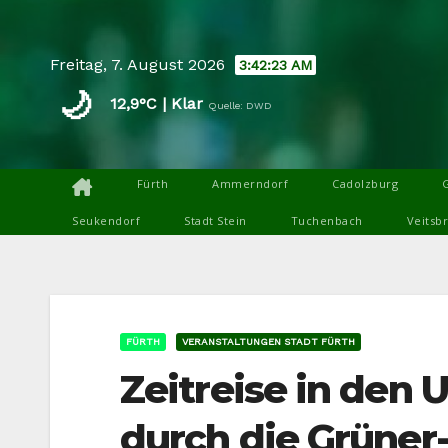
Skip
to
Freitag, 7. August 2026
3:42:24 AM
content
🌙
12,9°C | Klar
Quelle: DWD
Fürth
Ammerndorf
Cadolzburg
Seukendorf
Stadt Stein
Tuchenbach
Veitsb
FÜRTH
VERANSTALTUNGEN STADT FÜRTH
Zeitreise in den
durch die Grüner-