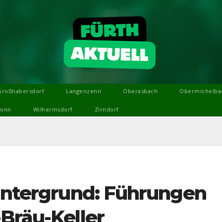
Großhabersdorf
Langenzenn
Oberasbach
Obermichelba
ronn
Wilhermsdorf
Zirndorf
 Untergrund: Führungen
Bräu-Keller