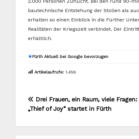
2.000 Personen Zuflucht. Bei den rund 90-mi
bautechnische Entstehung der Stollen als au
erhalten so einen Einblick in die Fürther Unte
Realitäten der Kriegszeit verbindet. Der Eintri
erhältlich.
★
Fürth Aktuell bei Google bevorzugen
Artikelaufrufe:
1.456
Beitragsnavigation
Drei Frauen, ein Raum, viele Fragen:
„Thief of Joy“ startet in Fürth