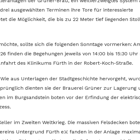
elleranlagen der Grüner-Bräu, ein weitverzweigtes System
drei ausgewählten Terminen ihre Tore für interessierte
et die Möglichkeit, die bis zu 22 Meter tief liegenden Sto
öchte, sollte sich die folgenden Sonntage vormerken: Am
6 finden die Begehungen jeweils von 14:00 bis 15:30 Uhr s
anfahrt des Klinikums Fürth in der Robert-Koch-Straße.
. Wie aus Unterlagen der Stadtgeschichte hervorgeht, wur
sprünglich dienten sie der Brauerei Grüner zur Lagerung
en im Burgsandstein boten vor der Erfindung der elektris
zess.
ller im Zweiten Weltkrieg. Die massiven Felsdecken bot
ereins Untergrund Fürth e.V. fanden in der Anlage maxima