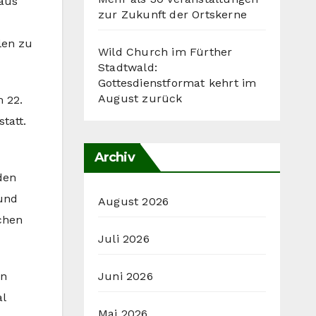
 aus
zur Zukunft der Ortskerne
llen zu
Wild Church im Fürther
Stadtwald:
Gottesdienstformat kehrt im
August zurück
 22.
tatt.
Archiv
den
 und
August 2026
chen
Juli 2026
Juni 2026
en
l
Mai 2026