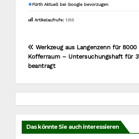
★
Fürth Aktuell bei Google bevorzugen
Artikelaufrufe:
1.155
Beitragsnavigation
Werkzeug aus Langenzenn für 8000 
Kofferraum – Untersuchungshaft für 3
beantragt
Das könnte Sie auch interessieren