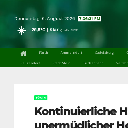
Skip
to
Donnerstag, 6. August 2026
7:06:33 PM
content
☀️
25,9°C | Klar
Quelle: DWD
Fürth
Ammerndorf
Cadolzburg
Seukendorf
Stadt Stein
Tuchenbach
Veitsb
FÜRTH
Kontinuierliche 
unermüdlicher He