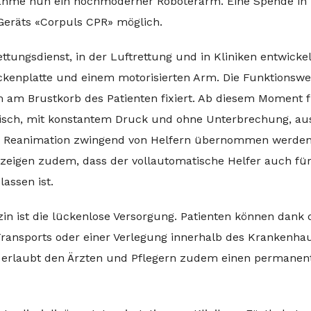
ahme nun ein hochmoderner Roboterarm. Eine Spende in
Geräts «Corpuls CPR» möglich.
ttungsdienst, in der Luftrettung und in Kliniken entwickel
kenplatte und einem motorisierten Arm. Die Funktionswei
rm am Brustkorb des Patienten fixiert. Ab diesem Moment 
sch, mit konstantem Druck und ohne Unterbrechung, au
n Reanimation zwingend von Helfern übernommen werden
zeigen zudem, dass der vollautomatische Helfer auch für
assen ist.
izin ist die lückenlose Versorgung. Patienten können dank 
ransports oder einer Verlegung innerhalb des Krankenha
m erlaubt den Ärzten und Pflegern zudem einen permanen