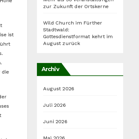
 Höhe
zur Zukunft der Ortskerne
Wild Church im Fürther
t
Stadtwald:
se ist
Gottesdienstformat kehrt im
August zurück
führt
s.
.
Archiv
 die
August 2026
der
Juli 2026
uses
t
Juni 2026
Mai 2026