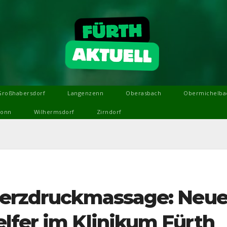
Großhabersdorf
Langenzenn
Oberasbach
Obermichelba
ronn
Wilhermsdorf
Zirndorf
Herzdruckmassage: Neue
lfer im Klinikum Fürth