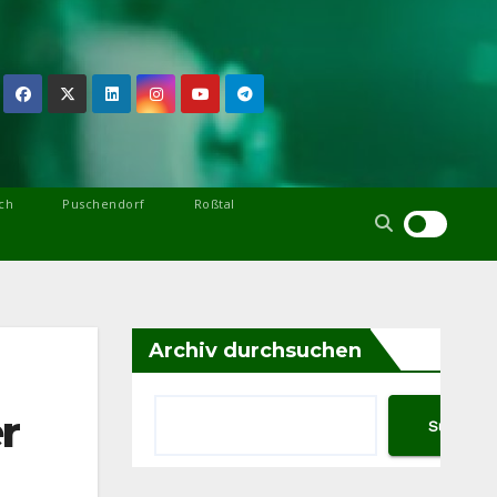
ch
Puschendorf
Roßtal
Archiv durchsuchen
r
Suchen