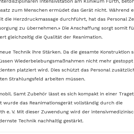
 Interdisziplinären Intensivstation am Klinikum Fürth, beto
ensatz zum Menschen ermüdet das Gerät nicht. Während e
eit die Herzdruckmassage durchführt, hat das Personal Zei
rsorgung zu übernehmen.» Die Anschaffung sorgt somit fü
rt gleichzeitig die Qualität der Reanimation.
 neue Technik ihre Stärken. Da die gesamte Konstruktion 
, müssen Wiederbelebungsmaßnahmen nicht mehr gestoppt
nten platziert wird. Dies schützt das Personal zusätzlic
kten Strahlungsfeld arbeiten müssen.
obil. Samt Zubehör lässt es sich kompakt in einer Trage
rt wurde das Reanimationsgerät vollständig durch die
th e. V. Mit dieser Zuwendung wird der intensivmedizinis
rnste Technik nachhaltig gestärkt.