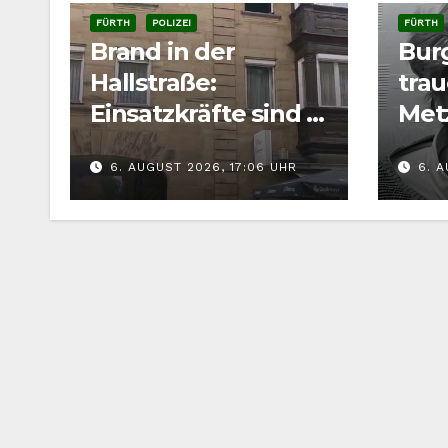
FÜRTH
POLIZEI
FÜRTH
Brand in der
Bur
Hallstraße:
tra
Einsatzkräfte sind in
Met
der Fürther
Sen
6. AUGUST 2026, 17:06 UHR
6. A
Innenstadt
Am
gefordert