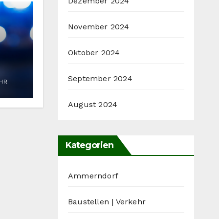
Dezember 2024
November 2024
Oktober 2024
eit
September 2024
UHR
g
August 2024
Kategorien
Ammerndorf
Baustellen | Verkehr