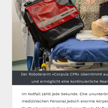
Der Roboterarm «Corpuls CPR» übernimmt auf 
und ermöglicht eine kontinuierliche Rea
Im Notfall zählt jede Sekunde. Eine ununter
medizinischen Personal jedoch enorme körperl