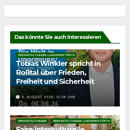
Das könnte Sie auch interessieren
ROSSTAL
VERANSTALTUNGEN
VERANSTALTUNGEN LANDKREIS FÜRTH
Tobias Winkler spricht in
Roßtal über Frieden,
Freiheit und Sicherheit
4. AUGUST 2026, 13:38 UHR
VERANSTALTUNGEN
VERANSTALTUNGEN LANDKREIS FÜRTH
Faire interkulturelle