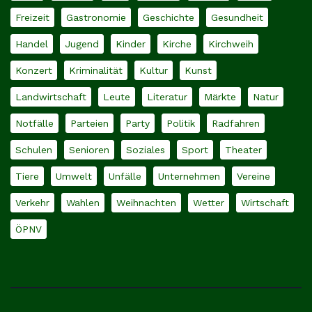
Freizeit
Gastronomie
Geschichte
Gesundheit
Handel
Jugend
Kinder
Kirche
Kirchweih
Konzert
Kriminalität
Kultur
Kunst
Landwirtschaft
Leute
Literatur
Märkte
Natur
Notfälle
Parteien
Party
Politik
Radfahren
Schulen
Senioren
Soziales
Sport
Theater
Tiere
Umwelt
Unfälle
Unternehmen
Vereine
Verkehr
Wahlen
Weihnachten
Wetter
Wirtschaft
ÖPNV