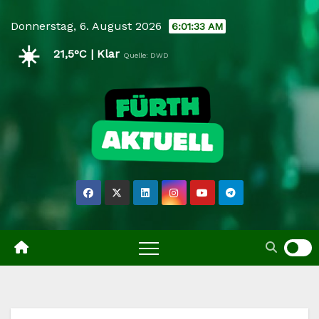
Skip
Donnerstag, 6. August 2026
6:01:34 AM
to
☀️
content
21,5°C | Klar
Quelle: DWD