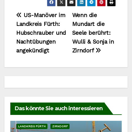
Beitragsnavigation
US-Manöver im
Wenn die
Landkreis Fürth:
Mundart die
Hubschrauber und
Seele berührt:
Nachtübungen
Wulli & Sonja in
angekündigt
Zirndorf
Das könnte Sie auch interessieren
LANDKREIS FÜRTH
ZIRNDORF