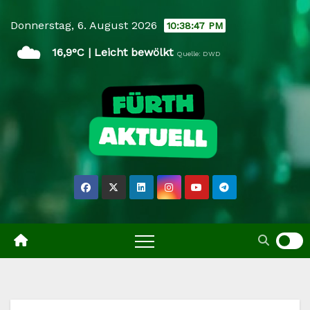
Skip
Donnerstag, 6. August 2026
10:38:48 PM
to
☁️
content
16,9°C | Leicht bewölkt
Quelle: DWD