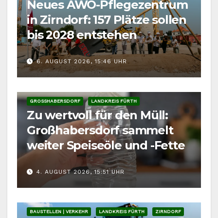
Neues AWO-Pflegezentrum
in Zirndorf: 157 Plätze sollen
bis 2028 entstehen
6. AUGUST 2026, 15:46 UHR
GROSSHABERSDORF
LANDKREIS FÜRTH
Zu wertvoll für den Müll:
Großhabersdorf sammelt
weiter Speiseöle und -Fette
4. AUGUST 2026, 15:51 UHR
BAUSTELLEN | VERKEHR
LANDKREIS FÜRTH
ZIRNDORF