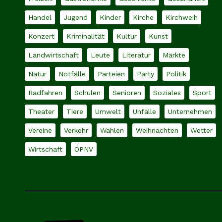
Handel
Jugend
Kinder
Kirche
Kirchweih
Konzert
Kriminalität
Kultur
Kunst
Landwirtschaft
Leute
Literatur
Märkte
Natur
Notfälle
Parteien
Party
Politik
Radfahren
Schulen
Senioren
Soziales
Sport
Theater
Tiere
Umwelt
Unfälle
Unternehmen
Vereine
Verkehr
Wahlen
Weihnachten
Wetter
Wirtschaft
ÖPNV