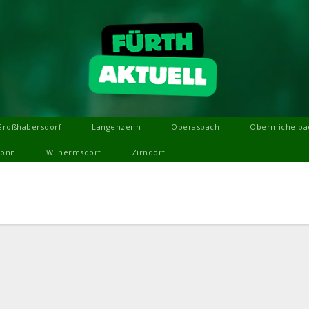
Großhabersdorf
Langenzenn
Oberasbach
Obermichelba
ronn
Wilhermsdorf
Zirndorf