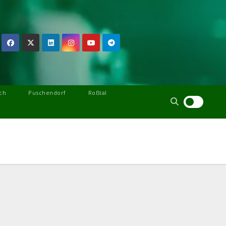
ch
Puschendorf
Roßtal