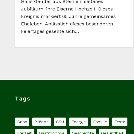
Hans Geuder aus Stein ein seltenes
Jubiläum: ihre Eiserne Hochzeit. Dieses
Ereignis markiert 65 Jahre gemeinsames
Eheleben. Anlässlich dieses besonderen
Feiertages gesellte sich…
Tags
Bahn
Brände
CSU
Energie
Familie
Feste
Freizeit
Gastronomie
Geschichte
Gesundheit