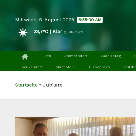
Skip
to
Mittwoch, 5. August 2026
6:55:09 AM
content
☀️
23,7°C | Klar
Quelle: DWD
Fürth
Ammerndorf
Cadolzburg
Seukendorf
Stadt Stein
Tuchenbach
Veitsb
Startseite
»
Jubilare