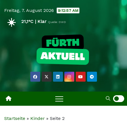
Skip
Freitag, 7. August 2026
9:12:58 AM
to
☀️
content
21,1°C | Klar
Quelle: DWD
Startseite
»
Kinder
»
Seite 2