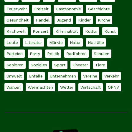
Feuerwehr
Freizeit
Gastronomie
Geschichte
Gesundheit
Handel
Jugend
Kinder
Kirche
Kirchweih
Konzert
Kriminalität
Kultur
Kunst
Leute
Literatur
Märkte
Natur
Notfälle
Parteien
Party
Politik
Radfahren
Schulen
Senioren
Soziales
Sport
Theater
Tiere
Umwelt
Unfälle
Unternehmen
Vereine
Verkehr
Wahlen
Weihnachten
Wetter
Wirtschaft
ÖPNV