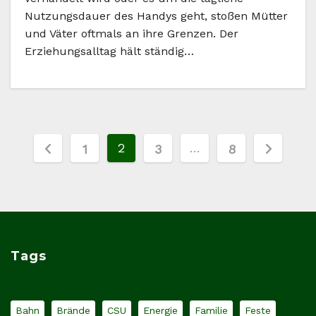
Nutzungsdauer des Handys geht, stoßen Mütter
und Väter oftmals an ihre Grenzen. Der
Erziehungsalltag hält ständig…
Seitennummerierung
2
…
1
3
8
der
Beiträge
Tags
Bahn
Brände
CSU
Energie
Familie
Feste