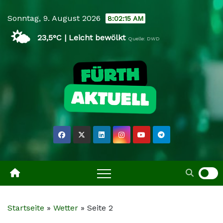
Skip
Sonntag, 9. August 2026
8:02:17 AM
to
🌤️
content
23,5°C | Leicht bewölkt
Quelle: DWD
Startseite
»
Wetter
»
Seite 2