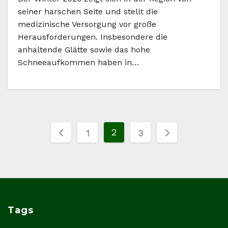
seiner harschen Seite und stellt die
medizinische Versorgung vor große
Herausforderungen. Insbesondere die
anhaltende Glätte sowie das hohe
Schneeaufkommen haben in…
Seitennummerierung
2
1
3
der
Beiträge
Tags