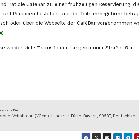
ind, rät die CaféBar zu einer frühzeitigen Reservierung, di
l fünf Personen bestehen und die Teilnahmegebühr beträg
sch oder über die Webseite der CaféBar vorgenommen w
ng
e wieder viele Teams in der Langenzenner Straße 15 in
ndkreis Fürth
sbronn, Veitsbronn (VGem), Landkreis Fürth, Bayern, 90587, Deutschlan