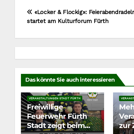
Beitragsnavigation
«Locker & Flockig»: Feierabendradel
startet am Kulturforum Fürth
Das könnte Sie auch interessieren
VERANSTALTUNGEN
VERANS
VERANSTALTUNGEN STADT FÜRTH
VERANS
Freiwillige
Mehr
Feuerwehr Fürth
Ver
Stadt zeigt beim
zur 