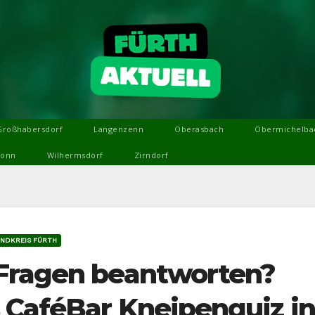
Großhabersdorf
Langenzenn
Oberasbach
Obermichelba
ronn
Wilhermsdorf
Zirndorf
NDKREIS FÜRTH
 Fragen beantworten?
 CaféBar Kneipenquiz in