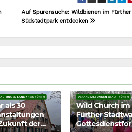
n
Auf Spurensuche: Wildbienen im Fürther
Südstadtpark entdecken
TALTUNGEN
VERANSTALTUNGEN
TALTUNGEN LANDKREIS FÜRTH
VERANSTALTUNGEN STADT FÜRTH
 als 30
Wild Church im
anstaltungen
Fürther Stadtwa
Zukunft der
Gottesdienstfo