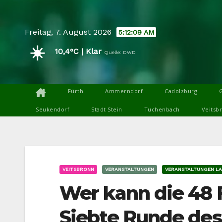
Skip
to
Freitag, 7. August 2026
5:12:11 AM
content
☀️
10,4°C | Klar
Quelle: DWD
Fürth
Ammerndorf
Cadolzburg
Seukendorf
Stadt Stein
Tuchenbach
Veitsb
VEITSBRONN
VERANSTALTUNGEN
VERANSTALTUNGEN LA
Wer kann die 48
Siebte Runde des