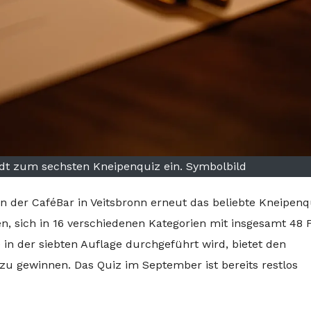
lädt zum sechsten Kneipenquiz ein. Symbolbild
 der CaféBar in Veitsbronn erneut das beliebte Kneipenq
en, sich in 16 verschiedenen Kategorien mit insgesamt 48 
 in der siebten Auflage durchgeführt wird, bietet den
e zu gewinnen. Das Quiz im September ist bereits restlos