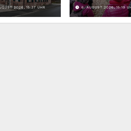
skerne
kehrt im Augus
UGUST 2026, 15:37 UHR
6. AUGUST 2026, 15:19 U
zurück