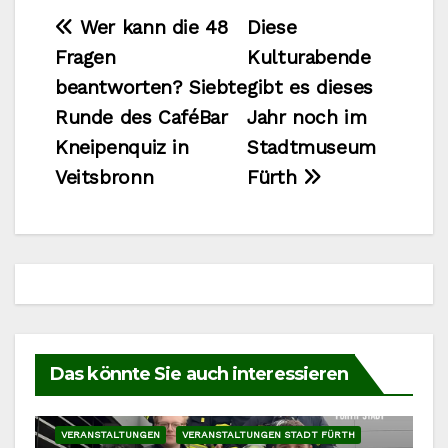
Beitragsnavigation
Wer kann die 48
Diese
Fragen
Kulturabende
beantworten? Siebte
gibt es dieses
Runde des CaféBar
Jahr noch im
Kneipenquiz in
Stadtmuseum
Veitsbronn
Fürth
Das könnte Sie auch interessieren
VERANSTALTUNGEN
VERANSTALTUNGEN STADT FÜRTH