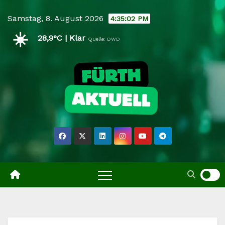
Skip
Samstag, 8. August 2026
4:35:03 PM
to
☀️
content
28,9°C | Klar
Quelle: DWD