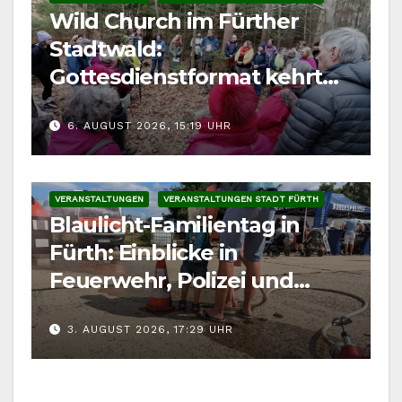
Wild Church im Fürther
Stadtwald:
Gottesdienstformat kehrt
im August zurück
6. AUGUST 2026, 15:19 UHR
VERANSTALTUNGEN
VERANSTALTUNGEN STADT FÜRTH
Blaulicht-Familientag in
Fürth: Einblicke in
Feuerwehr, Polizei und
Rettungsdienst
3. AUGUST 2026, 17:29 UHR