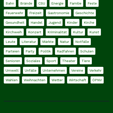
Bahn
Brände
CSU
Energie
Familie
Feste
Feuerwehr
Freizeit
Gastronomie
Geschichte
Gesundheit
Handel
Jugend
Kinder
Kirche
Kirchweih
Konzert
Kriminalität
Kultur
Kunst
Leute
Literatur
Märkte
Natur
Notfälle
Parteien
Party
Politik
Radfahren
Schulen
Senioren
Soziales
Sport
Theater
Tiere
Umwelt
Unfälle
Unternehmen
Vereine
Verkehr
Wahlen
Weihnachten
Wetter
Wirtschaft
ÖPNV