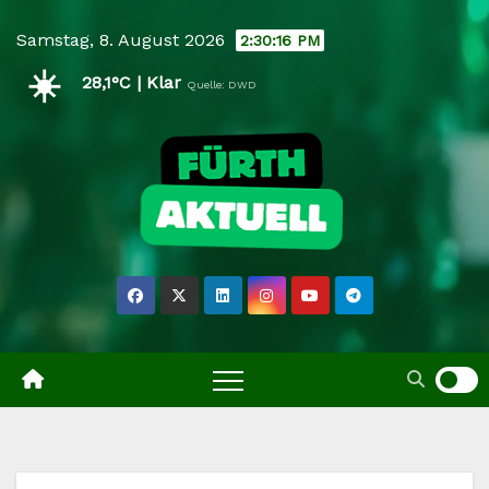
Skip
Samstag, 8. August 2026
2:30:17 PM
to
☀️
content
28,1°C | Klar
Quelle: DWD