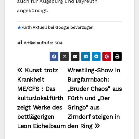
auch für Augsburg und Bayreuth
angekündigt.
★
Fürth Aktuell bei Google bevorzugen
Artikelaufrufe:
504
Beitragsnavigation
Kunst trotz
Wrestling-Show in
Krankheit
Burgfarrnbach:
ME/CFS : Das
„Bruder Chaos“ aus
kultur.lokal.fürth
Fürth und „Der
zeigt Werke des
Gringo“ aus
bettlägerigen
Zirndorf steigen in
Leon Eichelbaum
den Ring