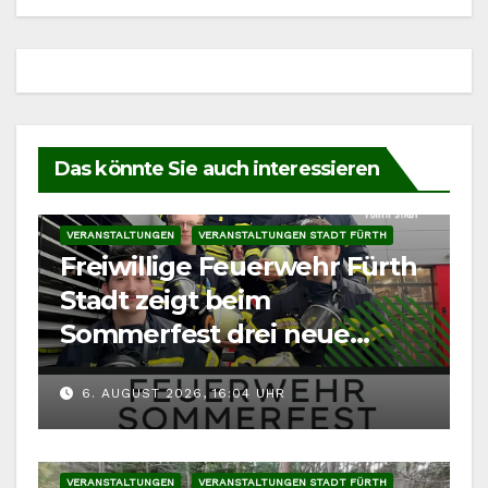
Das könnte Sie auch interessieren
VERANSTALTUNGEN
VERANSTALTUNGEN STADT FÜRTH
Freiwillige Feuerwehr Fürth
Stadt zeigt beim
Sommerfest drei neue
Fahrzeuge
6. AUGUST 2026, 16:04 UHR
VERANSTALTUNGEN
VERANSTALTUNGEN STADT FÜRTH