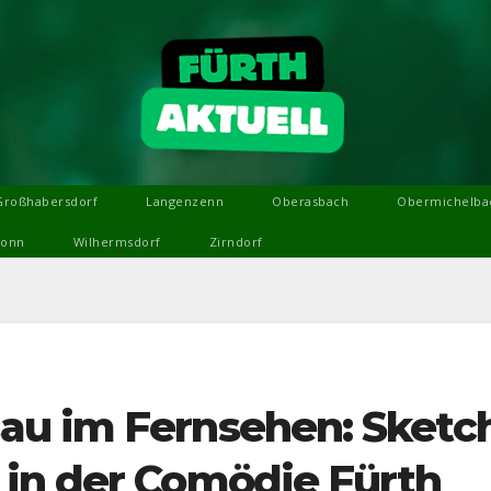
Großhabersdorf
Langenzenn
Oberasbach
Obermichelba
ronn
Wilhermsdorf
Zirndorf
au im Fernsehen: Sketc
in der Comödie Fürth