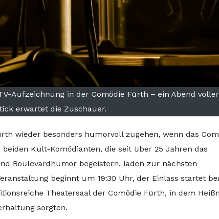
V-Aufzeichnung in der Comödie Fürth – ein Abend voll
tick erwartet die Zuschauer.
Fürth wieder besonders humorvoll zugehen, wenn das Co
 beiden Kult-Komödianten, die seit über 25 Jahren das
 und Boulevardhumor begeistern, laden zur nächsten
ranstaltung beginnt um 19:30 Uhr, der Einlass startet ber
ditionsreiche Theatersaal der Comödie Fürth, in dem Hei
rhaltung sorgten.