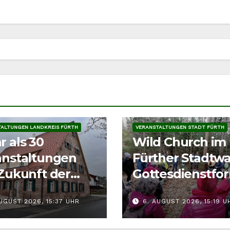
TALTUNGEN
VERANSTALTUNGEN
TALTUNGEN LANDKREIS FÜRTH
VERANSTALTUNGEN STADT FÜRTH
 als 30
Wild Church im
anstaltungen
Fürther Stadtwa
Zukunft der
Gottesdienstfo
skerne
kehrt im Augus
UGUST 2026, 15:37 UHR
6. AUGUST 2026, 15:19 U
zurück