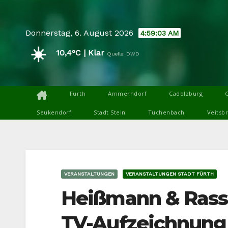
Skip
to
Donnerstag, 6. August 2026
4:59:05 AM
content
☀️
10,4°C | Klar
Quelle: DWD
Fürth
Ammerndorf
Cadolzburg
Seukendorf
Stadt Stein
Tuchenbach
Veitsb
VERANSTALTUNGEN
VERANSTALTUNGEN STADT FÜRTH
Heißmann & Rass
TV-Aufzeichnung 