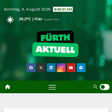
Skip
Sonntag, 9. August 2026
9:45:32 AM
to
☀️
content
29,2°C | Klar
Quelle: DWD