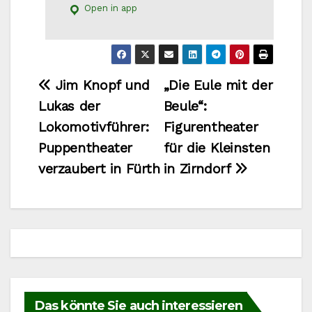
Open in app
Beitragsnavigation
Jim Knopf und
„Die Eule mit der
Lukas der
Beule“:
Lokomotivführer:
Figurentheater
Puppentheater
für die Kleinsten
verzaubert in Fürth
in Zirndorf
Das könnte Sie auch interessieren