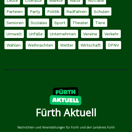
Leute
Literatur
Märkte
Natur
Notfälle
Parteien
Party
Politik
Radfahren
Schulen
Senioren
Soziales
Sport
Theater
Tiere
Umwelt
Unfälle
Unternehmen
Vereine
Verkehr
Wahlen
Weihnachten
Wetter
Wirtschaft
ÖPNV
Fürth Aktuell
Nachrichten und Veranstaltungen für Fürth und den Landkreis Fürth