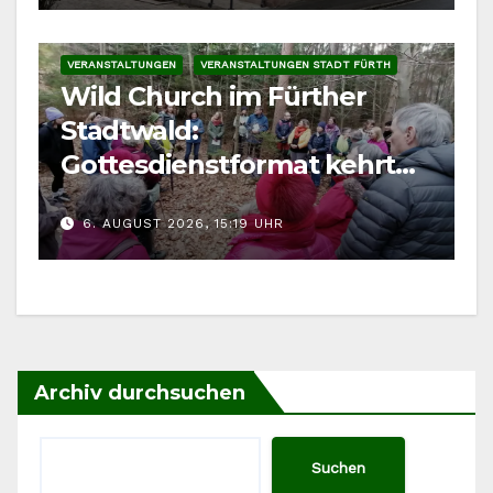
VERANSTALTUNGEN
VERANSTALTUNGEN STADT FÜRTH
Wild Church im Fürther
Stadtwald:
Gottesdienstformat kehrt
im August zurück
6. AUGUST 2026, 15:19 UHR
Archiv durchsuchen
Suchen