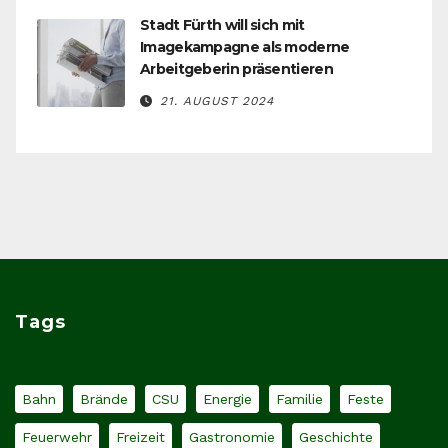
Stadt Fürth will sich mit
Imagekampagne als moderne
Arbeitgeberin präsentieren
21. AUGUST 2024
Tags
Bahn
Brände
CSU
Energie
Familie
Feste
Feuerwehr
Freizeit
Gastronomie
Geschichte