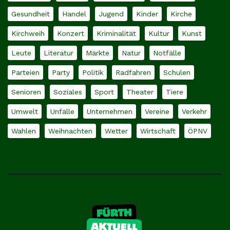
Gesundheit
Handel
Jugend
Kinder
Kirche
Kirchweih
Konzert
Kriminalität
Kultur
Kunst
Leute
Literatur
Märkte
Natur
Notfälle
Parteien
Party
Politik
Radfahren
Schulen
Senioren
Soziales
Sport
Theater
Tiere
Umwelt
Unfälle
Unternehmen
Vereine
Verkehr
Wahlen
Weihnachten
Wetter
Wirtschaft
ÖPNV