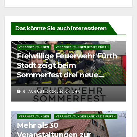
Das könnte Sie auch interessieren
VERANSTALTUNGEN
VERANSTALTUNGEN STADT FÜRTH
Freiwillige Feuerwehr Fürth
Stadt zeigt beim
Sommerfest drei neue
Fahrzeuge
6. AUGUST 2026, 16:04 UHR
VERANSTALTUNGEN
VERANSTALTUNGEN LANDKREIS FÜRTH
Mehr als 30
Veranstaltungen zur