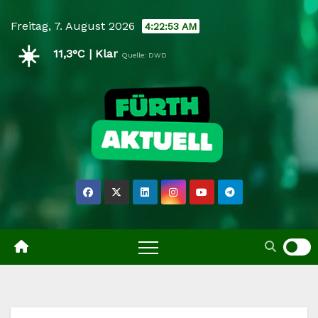
Skip
Freitag, 7. August 2026
4:22:53 AM
to
☀️
content
11,3°C | Klar
Quelle: DWD