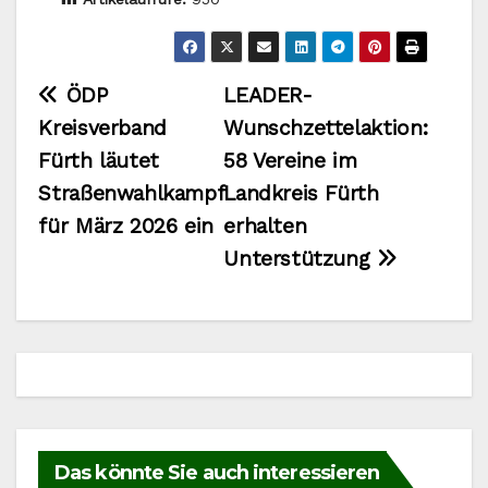
Beitragsnavigation
ÖDP
LEADER-
Kreisverband
Wunschzettelaktion:
Fürth läutet
58 Vereine im
Straßenwahlkampf
Landkreis Fürth
für März 2026 ein
erhalten
Unterstützung
Das könnte Sie auch interessieren