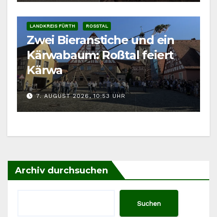
LANDKREIS FÜRTH
ROSSTAL
Zwei Bieranstiche und ein
Kärwabaum: Roßtal feiert
Kärwa
7. AUGUST 2026, 10:53 UHR
Archiv durchsuchen
Suchen