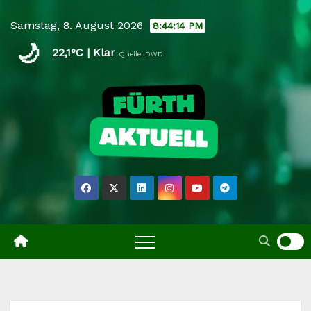
Skip
Samstag, 8. August 2026
8:44:14 PM
to
🌙
content
22,1°C | Klar
Quelle: DWD