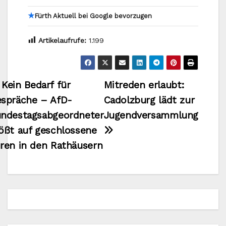
★
Fürth Aktuell bei Google bevorzugen
Artikelaufrufe:
1.199
Beitragsnavigation
Kein Bedarf für
Mitreden erlaubt:
spräche – AfD-
Cadolzburg lädt zur
ndestagsabgeordneter
Jugendversammlung
ößt auf geschlossene
ren in den Rathäusern