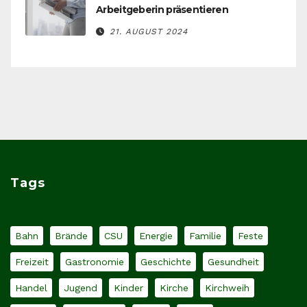
Arbeitgeberin präsentieren
21. AUGUST 2024
Tags
Bahn
Brände
CSU
Energie
Familie
Feste
Freizeit
Gastronomie
Geschichte
Gesundheit
Handel
Jugend
Kinder
Kirche
Kirchweih