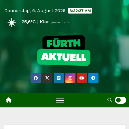
Skip
Donnerstag, 6. August 2026
8:32:38 AM
to
☀️
content
25,6°C | Klar
Quelle: DWD