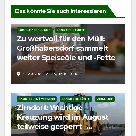
Das könnte Sie auch interessieren
GROSSHABERSDORF
LANDKREIS FÜRTH
Zu wertvoll für den Müll:
Großhabersdorf sammelt
weiter Speiseöle und -Fette
4. AUGUST 2026, 15:51 UHR
BAUSTELLEN | VERKEHR
LANDKREIS FÜRTH
ZIRNDORF
Zirndorf: Wichtige
Kreuzung wird im August
teilweise gesperrt –
Auswirkung auf