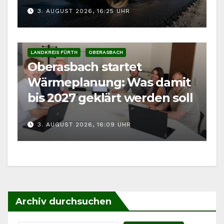
3. AUGUST 2026, 16:25 UHR
Kärwaumzug
LANDKREIS FÜRTH
OBERASBACH
Oberasbach startet
Wärmeplanung: Was damit
bis 2027 geklärt werden soll
3. AUGUST 2026, 16:09 UHR
Archiv durchsuchen