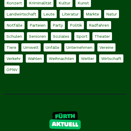
Konzert
Kriminalität
Kultur
Kunst
Landwirtschaft
Leute
Literatur
Märkte
Natur
Notfälle
Parteien
Party
Politik
Radfahren
Schulen
Senioren
Soziales
Sport
Theater
Tiere
Umwelt
Unfälle
Unternehmen
Vereine
Verkehr
Wahlen
Weihnachten
Wetter
Wirtschaft
ÖPNV