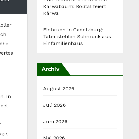
Kärwabaum: Roßtal feiert
Kärwa
oller
Einbruch in Cadolzburg:
ich
Täter stehlen Schmuck aus
Einfamilienhaus
Höhe
wertes
Archiv
ß
August 2026
n. In
Juli 2026
reet-
Juni 2026
r
üge,
Mai 2026