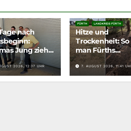
FÜRTH
LANDKREIS FÜRTH
 Tage nach
Hitze und
sbeginn:
Trockenheit: So 
mas Jung zieht
man Fürths
nz für Fürth
Wildtieren richt
UGUST 2026, 12:37 UHR
7. AUGUST 2026, 11:41 UH