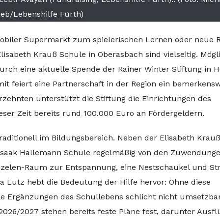
ieb/Lebenshilfe Fürth)
obiler Supermarkt zum spielerischen Lernen oder neue R
Elisabeth Krauß Schule in Oberasbach sind vielseitig. Mögl
rch eine aktuelle Spende der Rainer Winter Stiftung in 
it feiert eine Partnerschaft in der Region ein bemerkens
rzehnten unterstützt die Stiftung die Einrichtungen des
ieser Zeit bereits rund 100.000 Euro an Fördergeldern.
raditionell im Bildungsbereich. Neben der Elisabeth Krau
r. Isaak Hallemann Schule regelmäßig von den Zuwendunge
oezelen-Raum zur Entspannung, eine Nestschaukel und St
Eva Lutz hebt die Bedeutung der Hilfe hervor: Ohne diese
lle Ergänzungen des Schullebens schlicht nicht umsetzba
26/2027 stehen bereits feste Pläne fest, darunter Ausfl