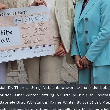
sich Dr. Thomas Jung, Aufsichtsratsvorsitzender der Lebe
 der Rainer Winter Stiftung in Fürth. (v.l.n.r.:) Dr. Thoma
 Gabriele Grau (Vorständin Rainer Winter Stiftung) und Al
t Zebli-Avayan (Fundraising, Lebenshilfe Fürth).. (Foto: Mic