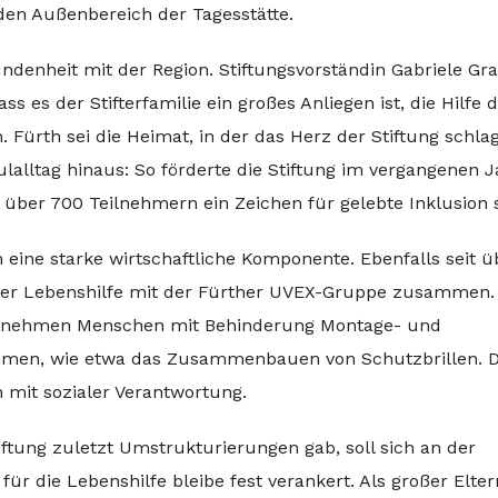
 den Außenbereich der Tagesstätte.
denheit mit der Region. Stiftungsvorständin Gabriele Gra
s es der Stifterfamilie ein großes Anliegen ist, die Hilfe d
Fürth sei die Heimat, in der das Herz der Stiftung schlag
alltag hinaus: So förderte die Stiftung im vergangenen J
t über 700 Teilnehmern ein Zeichen für gelebte Inklusion 
 eine starke wirtschaftliche Komponente. Ebenfalls seit ü
der Lebenshilfe mit der Fürther UVEX-Gruppe zusammen.
rnehmen Menschen mit Behinderung Montage- und
hmen, wie etwa das Zusammenbauen von Schutzbrillen. D
n mit sozialer Verantwortung.
tung zuletzt Umstrukturierungen gab, soll sich an der
ür die Lebenshilfe bleibe fest verankert. Als großer Elter