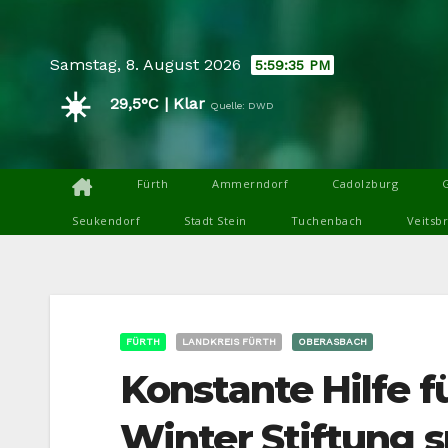
Skip
to
Samstag, 8. August 2026
5:59:37 PM
content
☀️
29,5°C | Klar
Quelle: DWD
Fürth
Ammerndorf
Cadolzburg
Seukendorf
Stadt Stein
Tuchenbach
Veitsb
FÜRTH
LANDKREIS FÜRTH
OBERASBACH
Konstante Hilfe f
Winter Stiftung 