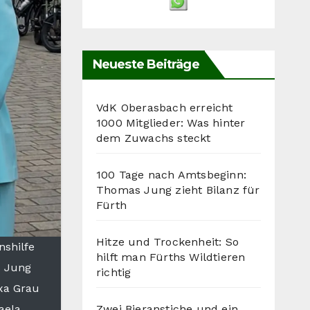
Neueste Beiträge
VdK Oberasbach erreicht
1000 Mitglieder: Was hinter
dem Zuwachs steckt
100 Tage nach Amtsbeginn:
Thomas Jung zieht Bilanz für
Fürth
Hitze und Trockenheit: So
nshilfe
hilft man Fürths Wildtieren
s Jung
richtig
exa Grau
Zwei Bieranstiche und ein
haela