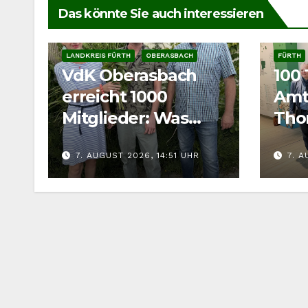
Das könnte Sie auch interessieren
LANDKREIS FÜRTH
OBERASBACH
FÜRTH
VdK Oberasbach
100
erreicht 1000
Amt
Mitglieder: Was
Tho
hinter dem
Bila
7. AUGUST 2026, 14:51 UHR
7. A
Zuwachs steckt