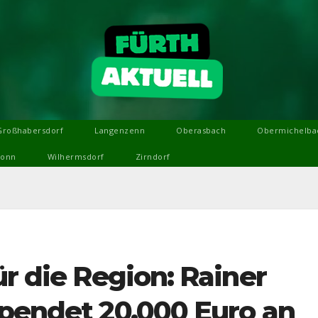
Großhabersdorf
Langenzenn
Oberasbach
Obermichelba
ronn
Wilhermsdorf
Zirndorf
ür die Region: Rainer
spendet 20.000 Euro an