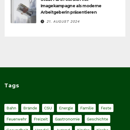
Imagekampagne als moderne
Arbeitgeberin präsentieren
21. AUGUST 2024
Tags
Bahn
Brände
CSU
Energie
Familie
Feste
Feuerwehr
Freizeit
Gastronomie
Geschichte