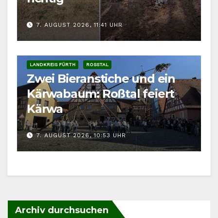
7. AUGUST 2026, 11:41 UHR
LANDKREIS FÜRTH
ROSSTAL
Zwei Bieranstiche und ein
Kärwabaum: Roßtal feiert
Kärwa
7. AUGUST 2026, 10:53 UHR
Archiv durchsuchen