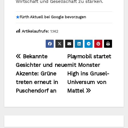
Wirtschaft und Gesellschaft zu stärken.
★
Fürth Aktuell bei Google bevorzugen
Artikelaufrufe:
1.142
Beitragsnavigation
Bekannte
Playmobil startet
Gesichter und neue
mit Monster
Akzente: Grüne
High ins Grusel-
treten erneut in
Universum von
Puschendorf an
Mattel