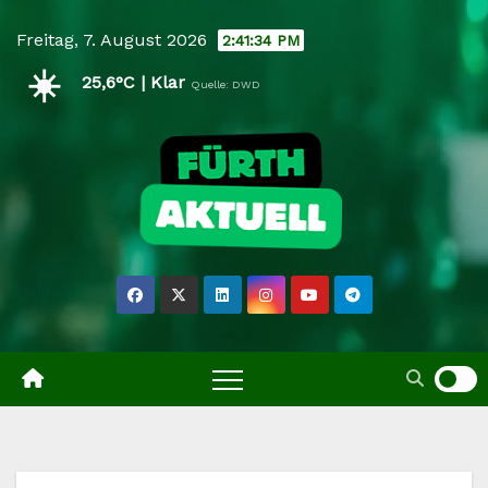
Skip
Freitag, 7. August 2026
2:41:35 PM
to
☀️
content
25,6°C | Klar
Quelle: DWD