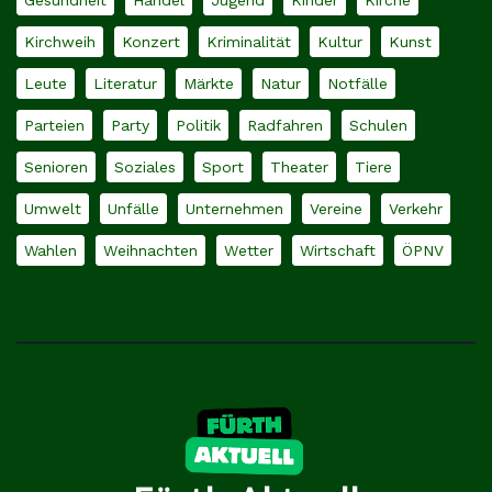
Gesundheit
Handel
Jugend
Kinder
Kirche
Kirchweih
Konzert
Kriminalität
Kultur
Kunst
Leute
Literatur
Märkte
Natur
Notfälle
Parteien
Party
Politik
Radfahren
Schulen
Senioren
Soziales
Sport
Theater
Tiere
Umwelt
Unfälle
Unternehmen
Vereine
Verkehr
Wahlen
Weihnachten
Wetter
Wirtschaft
ÖPNV