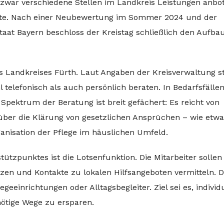
 zwar verschiedene Stellen im Landkreis Leistungen anbo
ehlte. Nach einer Neubewertung im Sommer 2024 und der
taat Bayern beschloss der Kreistag schließlich den Aufba
es Landkreises Fürth. Laut Angaben der Kreisverwaltung s
hl telefonisch als auch persönlich beraten. In Bedarfsfälle
ektrum der Beratung ist breit gefächert: Es reicht von
über die Klärung von gesetzlichen Ansprüchen – wie etwa
ganisation der Pflege im häuslichen Umfeld.
tützpunktes ist die Lotsenfunktion. Die Mitarbeiter sollen
zen und Kontakte zu lokalen Hilfsangeboten vermitteln. 
eeinrichtungen oder Alltagsbegleiter. Ziel sei es, individ
ötige Wege zu ersparen.