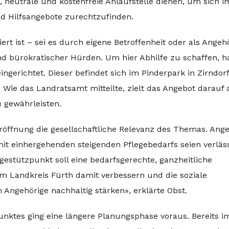
e, neutrale und kostenfreie Anlaufstelle dienen, um sich i
d Hilfsangebote zurechtzufinden.
rt ist – sei es durch eigene Betroffenheit oder als Angeh
und bürokratischer Hürden. Um hier Abhilfe zu schaffen, h
ngerichtet. Dieser befindet sich im Pinderpark in Zirndor
 Wie das Landratsamt mitteilte, zielt das Angebot darauf 
 gewährleisten.
öffnung die gesellschaftliche Relevanz des Themas. Ange
t einhergehenden steigenden Pflegebedarfs seien verläss
gestützpunkt soll eine bedarfsgerechte, ganzheitliche
im Landkreis Fürth damit verbessern und die soziale
 Angehörige nachhaltig stärken», erklärte Obst.
nktes ging eine längere Planungsphase voraus. Bereits i