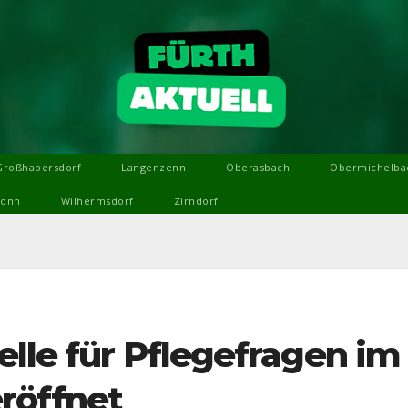
Großhabersdorf
Langenzenn
Oberasbach
Obermichelba
ronn
Wilhermsdorf
Zirndorf
elle für Pflegefragen im
röffnet