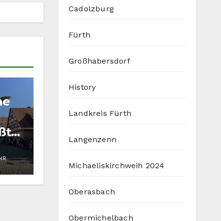
Cadolzburg
Fürth
Großhabersdorf
History
he
Landkreis Fürth
ßtal
Langenzenn
HR
Michaeliskirchweih 2024
Oberasbach
Obermichelbach