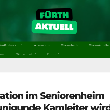
Großhabersdorf
Langenzenn
Oberasbach
Obermichelba
ronn
Wilhermsdorf
Zirndorf
ation im Seniorenheim
unigunde Kamleiter wir