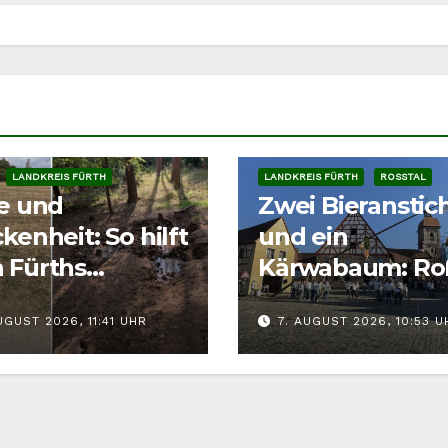
LANDKREIS FÜRTH
LANDKREIS FÜRTH
ROSSTAL
ze und
Zwei Bieranstic
kenheit: So hilft
und ein
 Fürths
Kärwabaum: Ro
tieren richtig
feiert Kärwa
UGUST 2026, 11:41 UHR
7. AUGUST 2026, 10:53 U