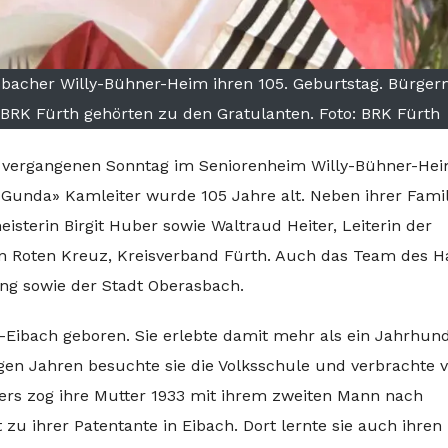
bacher Willy-Bühner-Heim ihren 105. Geburtstag. Bürger
BRK Fürth gehörten zu den Gratulanten. Foto: BRK Fürth
 vergangenen Sonntag im Seniorenheim Willy-Bühner-Hei
Gunda» Kamleiter wurde 105 Jahre alt. Neben ihrer Famil
sterin Birgit Huber sowie Waltraud Heiter, Leiterin der
en Roten Kreuz, Kreisverband Fürth. Auch das Team des 
ung sowie der Stadt Oberasbach.
Eibach geboren. Sie erlebte damit mehr als ein Jahrhun
gen Jahren besuchte sie die Volksschule und verbrachte v
ters zog ihre Mutter 1933 mit ihrem zweiten Mann nach
t zu ihrer Patentante in Eibach. Dort lernte sie auch ihren