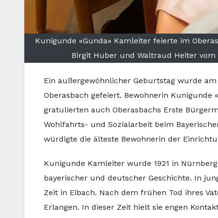
Kunigunde «Gunda» Kamleiter feierte im Oberas
Birgit Huber und Waltraud Heiter vom 
Ein außergewöhnlicher Geburtstag wurde am
Oberasbach gefeiert. Bewohnerin Kunigunde «
gratulierten auch Oberasbachs Erste Bürgermei
Wohlfahrts- und Sozialarbeit beim Bayerisch
würdigte die älteste Bewohnerin der Einricht
Kunigunde Kamleiter wurde 1921 in Nürnberg-
bayerischer und deutscher Geschichte. In jun
Zeit in Eibach. Nach dem frühen Tod ihres Va
Erlangen. In dieser Zeit hielt sie engen Kontak