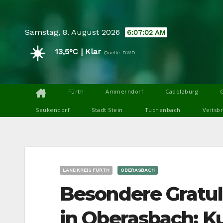
Skip
to
Samstag, 8. August 2026
6:07:03 AM
content
☀️
13,5°C | Klar
Quelle: DWD
Fürth
Ammerndorf
Cadolzburg
Seukendorf
Stadt Stein
Tuchenbach
Veitsb
LANDKREIS FÜRTH
OBERASBACH
Besondere Gratul
in Oberasbach: K