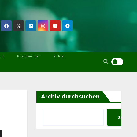
ch
Puschendorf
Roßtal
Archiv durchsuchen
Suchen
d