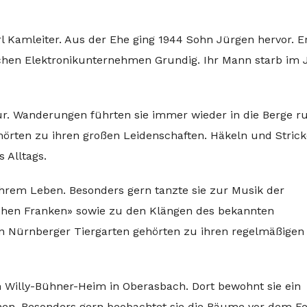
l Kamleiter. Aus der Ehe ging 1944 Sohn Jürgen hervor. E
ischen Elektronikunternehmen Grundig. Ihr Mann starb im 
tur. Wanderungen führten sie immer wieder in die Berge r
örten zu ihren großen Leidenschaften. Häkeln und Stric
 Alltags.
n ihrem Leben. Besonders gern tanzte sie zur Musik der
ichen Franken» sowie zu den Klängen des bekannten
n Nürnberger Tiergarten gehörten zu ihren regelmäßigen
 Willy-Bühner-Heim in Oberasbach. Dort bewohnt sie ein
en. Besonders gern beobachtet sie die Bäume vor dem Fe