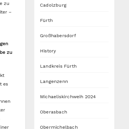
e zu
Cadolzburg
iter –
Fürth
Großhabersdorf
igen
History
rbe zu
Landkreis Fürth
kt
Langenzenn
t es
Michaeliskirchweih 2024
önnen
ker
Oberasbach
n
Obermichelbach
iner