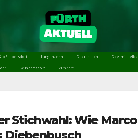
Großhabersdorf
Langenzenn
Oberasbach
Obermichelba
ronn
Wilhermsdorf
Zirndorf
der Stichwahl: Wie Marco
s Diebenbusch