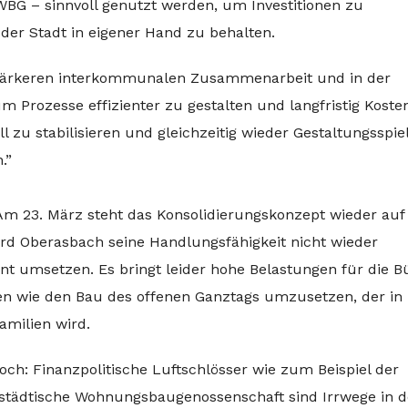
BG – sinnvoll genutzt werden, um Investitionen zu
der Stadt in eigener Hand zu behalten.
 stärkeren interkommunalen Zusammenarbeit und in der
um Prozesse effizienter zu gestalten und langfristig Koste
ell zu stabilisieren und gleichzeitig wieder Gestaltungsspi
.”
m 23. März steht das Konsolidierungskonzept wieder auf
ird Oberasbach seine Handlungsfähigkeit nicht wieder
t umsetzen. Es bringt leider hohe Belastungen für die Bü
ben wie den Bau des offenen Ganztags umzusetzen, der in
amilien wird.
h: Finanzpolitische Luftschlösser wie zum Beispiel der
 städtische Wohnungsbaugenossenschaft sind Irrwege in d