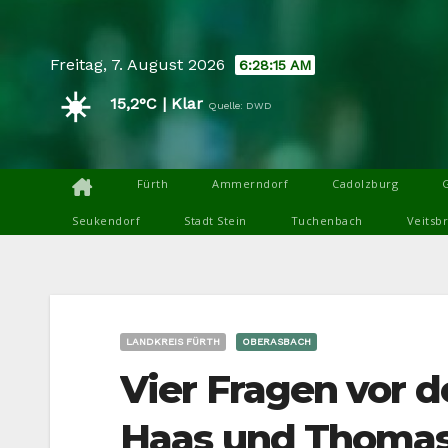
Skip
to
Freitag, 7. August 2026
6:28:16 AM
content
☀️
15,2°C | Klar
Quelle: DWD
Fürth
Ammerndorf
Cadolzburg
Seukendorf
Stadt Stein
Tuchenbach
Veitsb
LANDKREIS FÜRTH
OBERASBACH
Vier Fragen vor 
Haas und Thoma