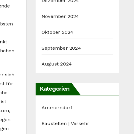
Dezember 2024
gende
November 2024
öbsten
Oktober 2024
unkt
September 2024
 hohen
August 2024
r sich
st für
Kategorien
hohe
ist
Ammerndorf
Raum,
iegen
Baustellen | Verkehr
egen