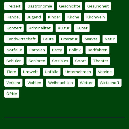
Freizeit
Gastronomie
Geschichte
Gesundheit
Handel
Jugend
Kinder
Kirche
Kirchweih
Konzert
Kriminalität
Kultur
Kunst
Landwirtschaft
Leute
Literatur
Märkte
Natur
Notfälle
Parteien
Party
Politik
Radfahren
Schulen
Senioren
Soziales
Sport
Theater
Tiere
Umwelt
Unfälle
Unternehmen
Vereine
Verkehr
Wahlen
Weihnachten
Wetter
Wirtschaft
ÖPNV