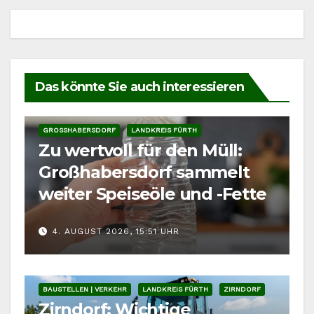
Das könnte Sie auch interessieren
GROSSHABERSDORF
LANDKREIS FÜRTH
Zu wertvoll für den Müll:
Großhabersdorf sammelt
weiter Speiseöle und -Fette
4. AUGUST 2026, 15:51 UHR
BAUSTELLEN | VERKEHR
LANDKREIS FÜRTH
ZIRNDORF
Zirndorf: Wichtige