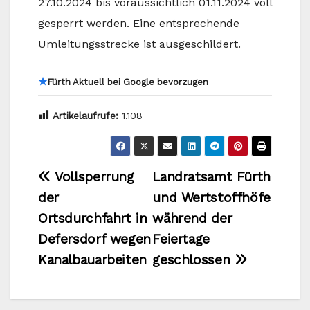
27.10.2024 bis voraussichtlich 01.11.2024 voll
gesperrt werden. Eine entsprechende
Umleitungsstrecke ist ausgeschildert.
★
Fürth Aktuell bei Google bevorzugen
Artikelaufrufe:
1.108
Beitragsnavigation
Vollsperrung
Landratsamt Fürth
der
und Wertstoffhöfe
Ortsdurchfahrt in
während der
Defersdorf wegen
Feiertage
Kanalbauarbeiten
geschlossen