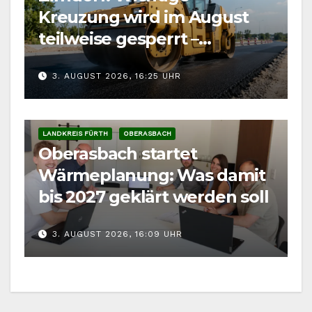
Kreuzung wird im August
teilweise gesperrt –
Auswirkung auf
3. AUGUST 2026, 16:25 UHR
Kärwaumzug
LANDKREIS FÜRTH
OBERASBACH
Oberasbach startet
Wärmeplanung: Was damit
bis 2027 geklärt werden soll
3. AUGUST 2026, 16:09 UHR