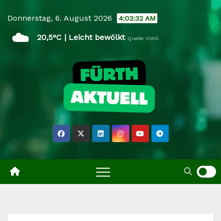
Skip
Donnerstag, 6. August 2026
4:03:33 AM
to
☁️
content
20,5°C | Leicht bewölkt
Quelle: DWD