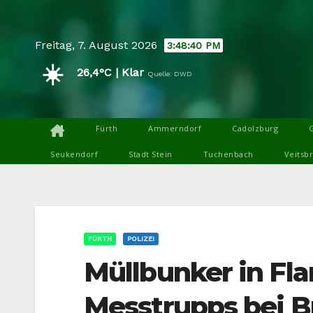
Skip
to
Freitag, 7. August 2026
3:48:42 PM
content
☀️
26,4°C | Klar
Quelle: DWD
Fürth
Ammerndorf
Cadolzburg
Seukendorf
Stadt Stein
Tuchenbach
Veitsb
FÜRTH
POLIZEI
Müllbunker in F
Messtrupps bei B