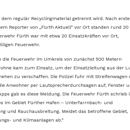
n dem regulär Recyclingmaterial getrennt wird. Nach erst
em Reporter von „Fürth Aktuell“ vor Ort standen rund 20
rwehr Fürth war mit etwa 20 Einsatzkräften vor Ort,
illigen Feuerwehr.
e die Feuerwehr im Umkreis von zunächst 500 Metern
rohne kam zum Einsatz, um der Einsatzleitung aus der Lu
ehen zu verschaffen. Die Polizei fuhr mit Streifenwagen
die Anwohner per Lautsprecherdurchsagen auf, Fenster 
Apps gab es diese Meldung. Die Feuerwehr Fürth schrieb 
s im Gebiet Fürther Hafen – Unterfarrnbach- und
g und Rauchausbreitung. Meidet das betroffene Gebiet,
ungs- und Klimaanlagen ab.“