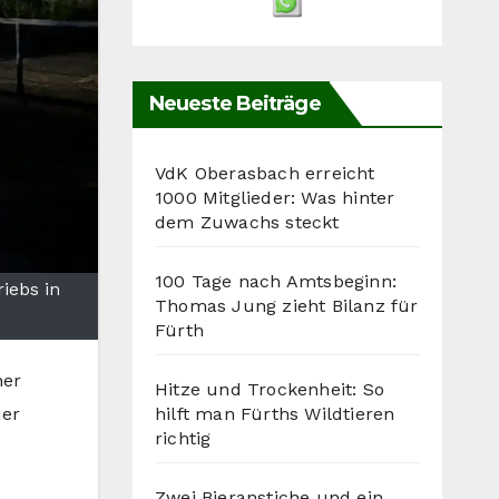
Neueste Beiträge
VdK Oberasbach erreicht
1000 Mitglieder: Was hinter
dem Zuwachs steckt
100 Tage nach Amtsbeginn:
iebs in
Thomas Jung zieht Bilanz für
Fürth
her
Hitze und Trockenheit: So
hilft man Fürths Wildtieren
uer
richtig
Zwei Bieranstiche und ein