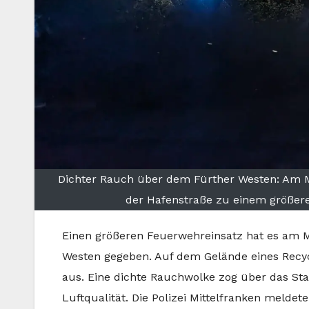
Dichter Rauch über dem Fürther Westen: Am M
der Hafenstraße zu einem größere
Einen größeren Feuerwehreinsatz hat es am 
Westen gegeben. Auf dem Gelände eines Recyc
aus. Eine dichte Rauchwolke zog über das St
Luftqualität. Die Polizei Mittelfranken melde