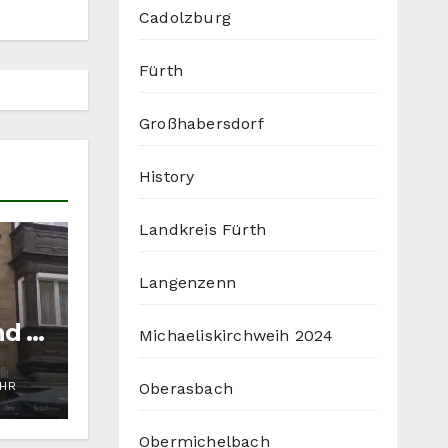
Cadolzburg
Fürth
Großhabersdorf
History
Landkreis Fürth
Langenzenn
nd in
Michaeliskirchweih 2024
Oberasbach
UHR
Obermichelbach