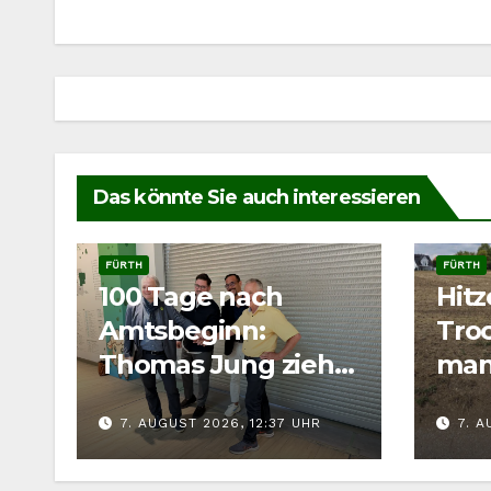
Das könnte Sie auch interessieren
FÜRTH
FÜRTH
100 Tage nach
Hit
Amtsbeginn:
Troc
Thomas Jung zieht
man
Bilanz für Fürth
Wild
7. AUGUST 2026, 12:37 UHR
7. A