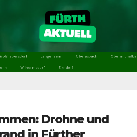
Großhabersdorf
Langenzenn
Oberasbach
Obermichelba
ronn
Wilhermsdorf
Zirndorf
lammen: Drohne und
rand in Fürther