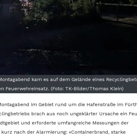
ontagabend kam es auf dem Gelände eines Recyclingbetr
n Feuerwehreinsatz. (Foto: TK-Bilder/Thomas Klein)
Montagabend im Gebiet rund um die Hafenstraße im Fürt
lingbetriebs brach aus noch ungeklärter Ursache ein Fe
adtgebiet und erforderte umfangreiche Messungen der
te kurz nach der Alarmierung: «Containerbrand, starke