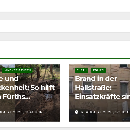
LANDKREIS FÜRTH
FÜRTH
POLIZEI
ze und
Brand in der
kenheit: So hilft
Hallstraße:
 Fürths
Einsatzkräfte si
tieren richtig
der Fürther
UGUST 2026, 11:41 UHR
6. AUGUST 2026, 17:06 
Innenstadt
gefordert