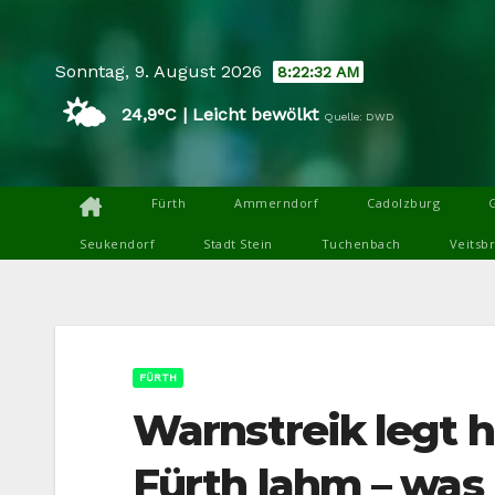
Skip
to
Sonntag, 9. August 2026
8:22:34 AM
content
🌤️
24,9°C | Leicht bewölkt
Quelle: DWD
Fürth
Ammerndorf
Cadolzburg
Seukendorf
Stadt Stein
Tuchenbach
Veitsb
FÜRTH
Warnstreik legt h
Fürth lahm – was