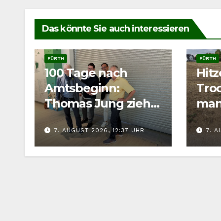
Das könnte Sie auch interessieren
FÜRTH
FÜRTH
100 Tage nach
Hit
Amtsbeginn:
Troc
Thomas Jung zieht
man
Bilanz für Fürth
Wild
7. AUGUST 2026, 12:37 UHR
7. A