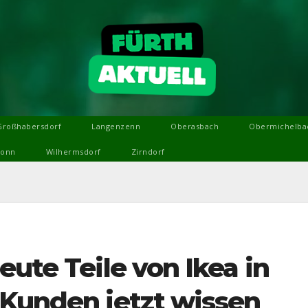
Großhabersdorf
Langenzenn
Oberasbach
Obermichelba
ronn
Wilhermsdorf
Zirndorf
eute Teile von Ikea in
 Kunden jetzt wissen