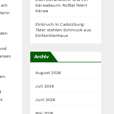
Kärwabaum: Roßtal feiert
h am
Kärwa
terin
Einbruch in Cadolzburg:
Täter stehlen Schmuck aus
rden
Einfamilienhaus
 und
Jansen
Archiv
August 2026
en.
Juli 2026
d
es
Juni 2026
Mai 2026