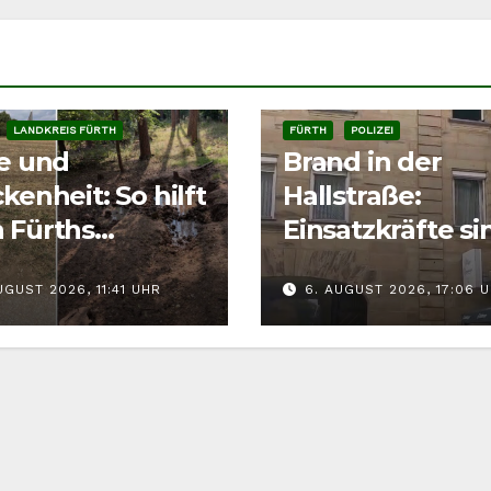
LANDKREIS FÜRTH
FÜRTH
POLIZEI
ze und
Brand in der
kenheit: So hilft
Hallstraße:
 Fürths
Einsatzkräfte si
tieren richtig
der Fürther
UGUST 2026, 11:41 UHR
6. AUGUST 2026, 17:06 
Innenstadt
gefordert