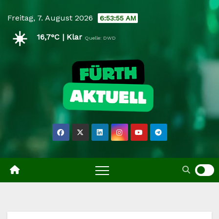
Skip
Freitag, 7. August 2026
6:53:56 AM
to
☀️
content
16,7°C | Klar
Quelle: DWD