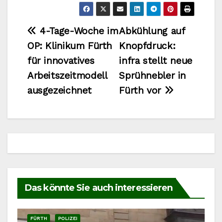
Beitragsnavigation
4-Tage-Woche im
Abkühlung auf
OP: Klinikum Fürth
Knopfdruck:
für innovatives
infra stellt neue
Arbeitszeitmodell
Sprühnebler in
ausgezeichnet
Fürth vor
Das könnte Sie auch interessieren
FÜRTH
POLIZEI