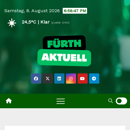
Skip
Samstag, 8. August 2026
6:58:47 PM
to
☀️
content
24,5°C | Klar
Quelle: DWD