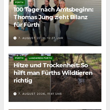
FÜRTH
100 Tage nach Amtsbeginn:
Thomas Jung zieht Bilanz
für Fürth
7. AUGUST 2026, 12:37 UHR
FÜRTH
LANDKREIS FÜRTH
Hitze und Trockenheit: So
hilft man Fürths Wildtieren
richtig
7. AUGUST 2026, 11:41 UHR