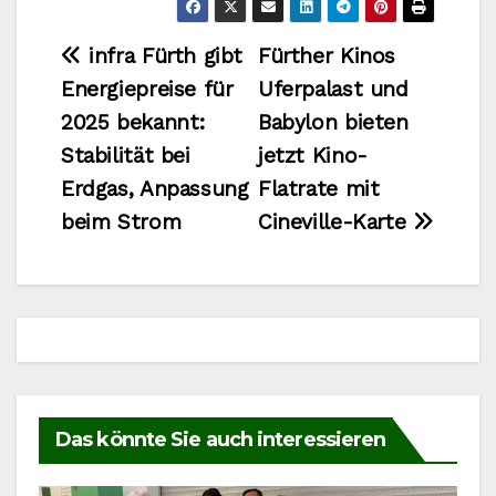
Beitragsnavigation
infra Fürth gibt
Fürther Kinos
Energiepreise für
Uferpalast und
2025 bekannt:
Babylon bieten
Stabilität bei
jetzt Kino-
Erdgas, Anpassung
Flatrate mit
beim Strom
Cineville-Karte
Das könnte Sie auch interessieren