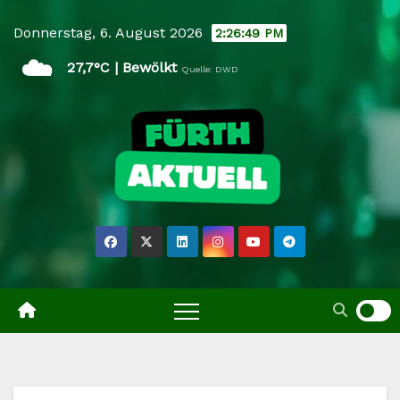
Skip
Donnerstag, 6. August 2026
2:26:51 PM
to
☁️
content
27,7°C | Bewölkt
Quelle: DWD