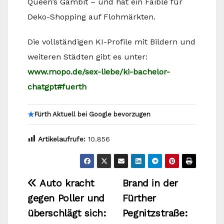
Queen’s Gambit – und hat ein Faible für
Deko-Shopping auf Flohmärkten.
Die vollständigen KI-Profile mit Bildern und
weiteren Städten gibt es unter:
www.mopo.de/sex-liebe/ki-bachelor-
chatgpt#fuerth
★
Fürth Aktuell bei Google bevorzugen
Artikelaufrufe:
10.856
Beitragsnavigation
Auto kracht
Brand in der
gegen Poller und
Fürther
überschlägt sich:
Pegnitzstraße: