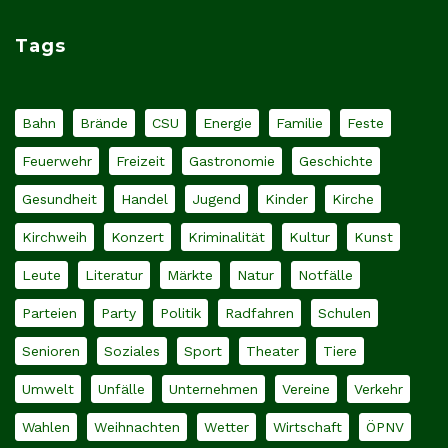
Tags
Bahn
Brände
CSU
Energie
Familie
Feste
Feuerwehr
Freizeit
Gastronomie
Geschichte
Gesundheit
Handel
Jugend
Kinder
Kirche
Kirchweih
Konzert
Kriminalität
Kultur
Kunst
Leute
Literatur
Märkte
Natur
Notfälle
Parteien
Party
Politik
Radfahren
Schulen
Senioren
Soziales
Sport
Theater
Tiere
Umwelt
Unfälle
Unternehmen
Vereine
Verkehr
Wahlen
Weihnachten
Wetter
Wirtschaft
ÖPNV