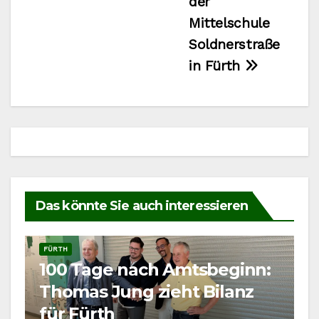
der
Mittelschule
Soldnerstraße
in Fürth
Das könnte Sie auch interessieren
FÜRTH
100 Tage nach Amtsbeginn:
Thomas Jung zieht Bilanz
für Fürth