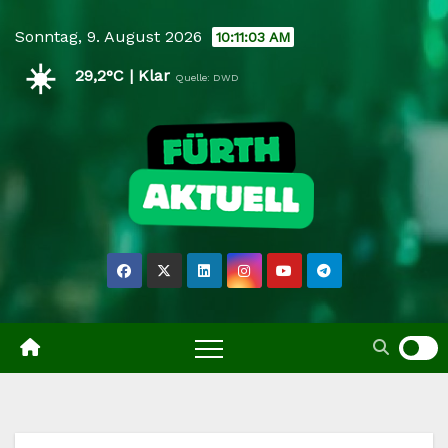
Skip
Sonntag, 9. August 2026
10:11:03 AM
to
☀️
content
29,2°C | Klar
Quelle: DWD