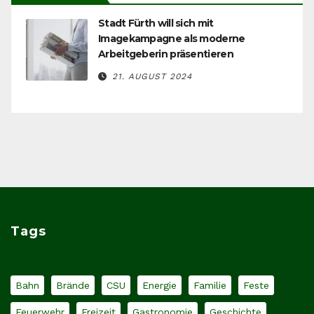
Stadt Fürth will sich mit
Imagekampagne als moderne
Arbeitgeberin präsentieren
21. AUGUST 2024
Tags
Bahn
Brände
CSU
Energie
Familie
Feste
Feuerwehr
Freizeit
Gastronomie
Geschichte