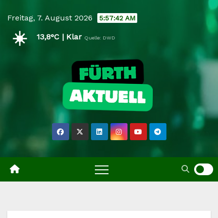
Skip
Freitag, 7. August 2026
5:57:43 AM
to
☀️
content
13,8°C | Klar
Quelle: DWD