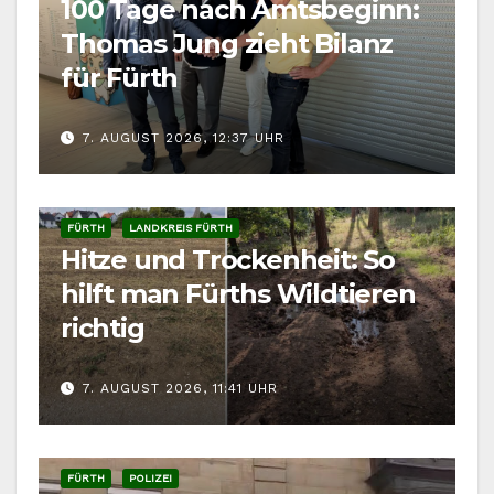
100 Tage nach Amtsbeginn:
Thomas Jung zieht Bilanz
für Fürth
7. AUGUST 2026, 12:37 UHR
FÜRTH
LANDKREIS FÜRTH
Hitze und Trockenheit: So
hilft man Fürths Wildtieren
richtig
7. AUGUST 2026, 11:41 UHR
FÜRTH
POLIZEI