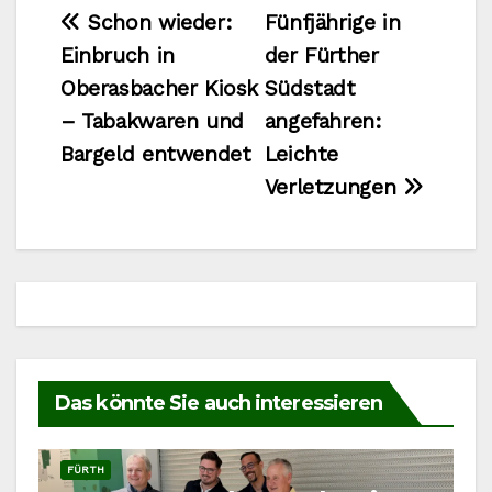
Beitragsnavigation
Schon wieder:
Fünfjährige in
Einbruch in
der Fürther
Oberasbacher Kiosk
Südstadt
– Tabakwaren und
angefahren:
Bargeld entwendet
Leichte
Verletzungen
Das könnte Sie auch interessieren
FÜRTH