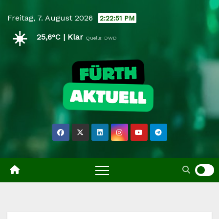
Skip
Freitag, 7. August 2026
2:22:52 PM
to
☀️
content
25,6°C | Klar
Quelle: DWD