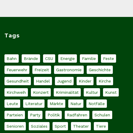
Tags
Bahn
Brände
CSU
Energie
Familie
Feste
Feuerwehr
Freizeit
Gastronomie
Geschichte
Gesundheit
Handel
Jugend
Kinder
Kirche
Kirchweih
Konzert
Kriminalität
Kultur
Kunst
Leute
Literatur
Märkte
Natur
Notfälle
Parteien
Party
Politik
Radfahren
Schulen
Senioren
Soziales
Sport
Theater
Tiere