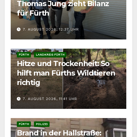
Thomas Jung zieht Bilanz
für Fürth
7. AUGUST 2026, 12:37 UHR
FÜRTH
LANDKREIS FÜRTH
Hitze und Trockenheit: So
hilft man Fürths Wildtieren
richtig
7. AUGUST 2026, 11:41 UHR
FÜRTH
POLIZEI
Brand in der Hallstraße: