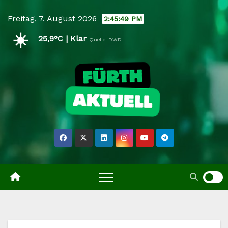
Skip
Freitag, 7. August 2026
2:45:50 PM
to
☀️
content
25,9°C | Klar
Quelle: DWD