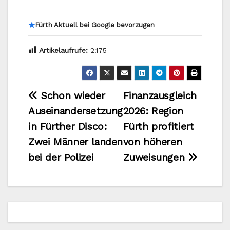
★
Fürth Aktuell bei Google bevorzugen
Artikelaufrufe:
2.175
Beitragsnavigation
Schon wieder
Finanzausgleich
Auseinandersetzung
2026: Region
in Fürther Disco:
Fürth profitiert
Zwei Männer landen
von höheren
bei der Polizei
Zuweisungen