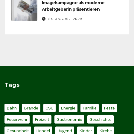
Imagekampagne als moderne
Arbeitgeberin präsentieren
21. AUGUST 2024
Tags
Bahn
Brände
CSU
Energie
Familie
Feste
Feuerwehr
Freizeit
Gastronomie
Geschichte
Gesundheit
Handel
Jugend
Kinder
Kirche