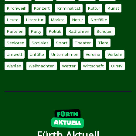
Kirchweih
Konzert
Kriminalität
Kultur
Kunst
Leute
Literatur
Märkte
Natur
Notfälle
Parteien
Party
Politik
Radfahren
Schulen
Senioren
Soziales
Sport
Theater
Tiere
Umwelt
Unfälle
Unternehmen
Vereine
Verkehr
Wahlen
Weihnachten
Wetter
Wirtschaft
ÖPNV
Fürth Aktuell