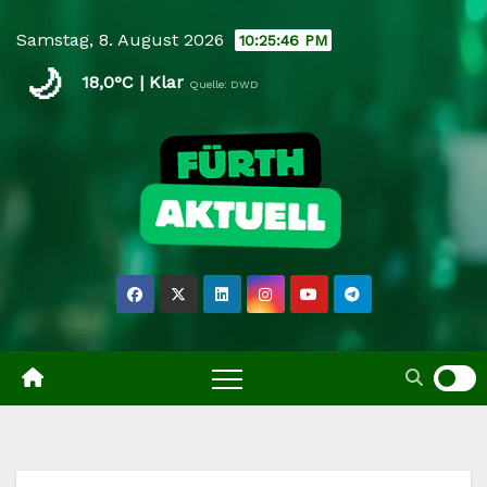
Skip
Samstag, 8. August 2026
10:25:46 PM
to
🌙
content
18,0°C | Klar
Quelle: DWD