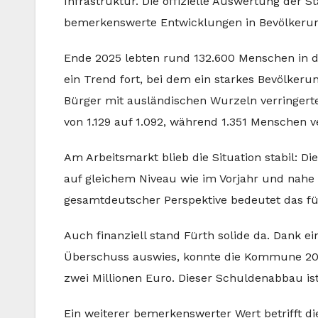
Infrastruktur. Die offizielle Auswertung der 
bemerkenswerte Entwicklungen in Bevölkerung
Ende 2025 lebten rund 132.600 Menschen in de
ein Trend fort, bei dem ein starkes Bevölkeru
Bürger mit ausländischen Wurzeln verringerte 
von 1.129 auf 1.092, während 1.351 Menschen v
Am Arbeitsmarkt blieb die Situation stabil: D
auf gleichem Niveau wie im Vorjahr und nahe
gesamtdeutscher Perspektive bedeutet das für 
Auch finanziell stand Fürth solide da. Dank e
Überschuss auswies, konnte die Kommune 202
zwei Millionen Euro. Dieser Schuldenabbau is
Ein weiterer bemerkenswerter Wert betrifft di