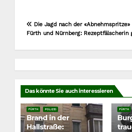
Beitragsnavigation
Die Jagd nach der «Abnehmspritze» 
Fürth und Nürnberg: Rezeptfälscherin 
Das könnte Sie auch interessieren
FÜRTH
POLIZEI
FÜRTH
Brand in der
Bur
Hallstraße:
tra