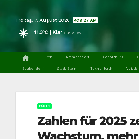
Skip
to
Freitag, 7. August 2026
4:19:28 AM
content
☀️
11,3°C | Klar
Quelle: DWD
Fürth
Ammerndorf
Cadolzburg
Seukendorf
Stadt Stein
Tuchenbach
Veitsb
FÜRTH
Zahlen für 2025 
Wachstum, mehr S