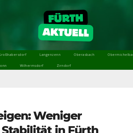
Großhabersdorf
Langenzenn
Oberasbach
Obermichelba
ronn
Wilhermsdorf
Zirndorf
zeigen: Weniger
tabilität in Fürth