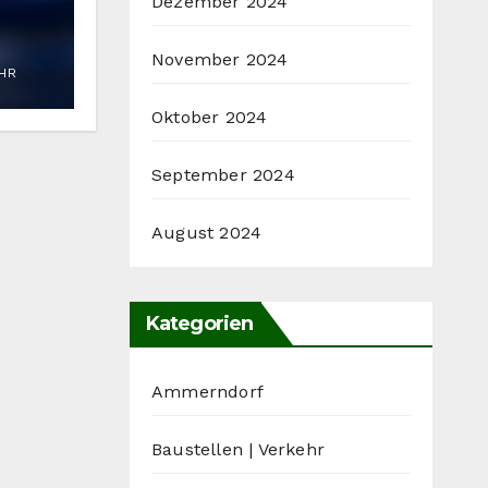
Dezember 2024
eit
November 2024
UHR
g
Oktober 2024
September 2024
August 2024
Kategorien
Ammerndorf
Baustellen | Verkehr