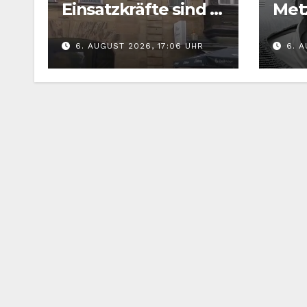
Einsatzkräfte sind in
Met
der Fürther
Sen
6. AUGUST 2026, 17:06 UHR
6. A
Innenstadt
Am
gefordert