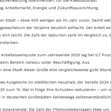
Stadtverwaltung dokumentiert für die Kleeblattstadt
, Arbeitsmarkt, Energie und Zukunftsausrichtung.
r Stadt – etwa 400 weniger als im Jahr zuvor. Damit setz
ngswachstum der Vorjahre deutlich abflacht. Der Anteil de
sich leicht. Die Zahl der Geburten sank im Vergleich zu 
erstarben.
ie Arbeitslosenquote zum Jahresende 2025 lag bei 5,7 Proz
 dem Bereich nahezu voller Beschäftigung. Aus
eine Stadt dieser Größe eine vergleichsweise gute Bilanz
ines Ausgleichs im städtischen Haushalt, der bereits 2024 
5 zum 15. Mal in Folge ihre Schulden reduzieren – um w
t in deutschen Großstädten keineswegs selbstverständlich
e Solarenergie: Die Zahl der Photovoltaikanlagen stieg u