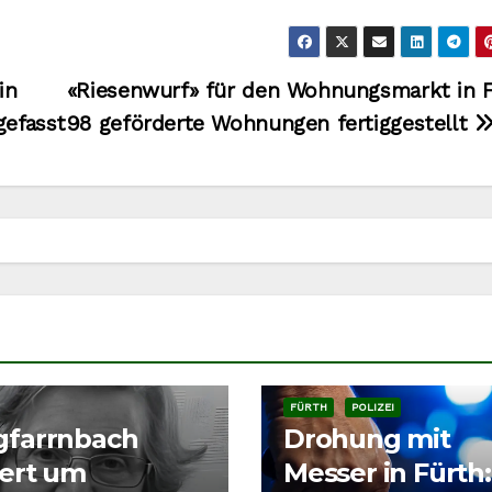
in
«Riesenwurf» für den Wohnungsmarkt in F
gefasst
98 geförderte Wohnungen fertiggestellt
FÜRTH
POLIZEI
gfarrnbach
Drohung mit
uert um
Messer in Fürth: