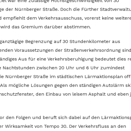
 Ziel war eine zulässige Höchstgeschwindigkeit von 30
e der Nürnberger Straße. Doch die Fürther Stadtverwalt
d empfiehlt dem Verkehrsausschuss, vorerst keine weiter
 wird das Gremium darüber abstimmen.
e ganztägige Begrenzung auf 30 Stundenkilometer aus
genden Voraussetzungen der Straßenverkehrsordnung sind
tändiges Aus für eine Verkehrsberuhigung bedeutet dies r
 die Nachtstunden zwischen 20 Uhr und 6 Uhr zumindest
ie Nürnberger Straße im städtischen Lärmaktionsplan offi
Als mögliche Lösungen gegen den ständigen Autolärm ski
chutzfenster, den Einbau von leisem Asphalt und eben 
vor den Folgen und beruft sich dabei auf den Lärmaktions
der Wirksamkeit von Tempo 30. Der Verkehrsfluss an den