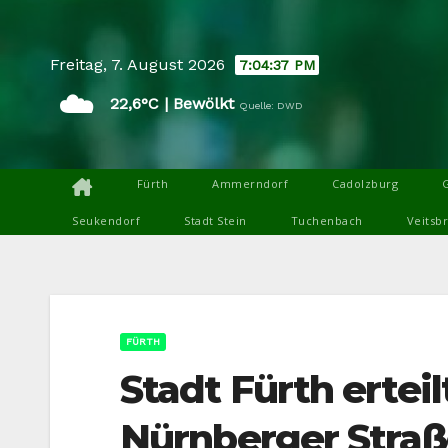
Skip
to
Freitag, 7. August 2026
7:04:38 PM
content
☁️
22,6°C | Bewölkt
Quelle: DWD
Fürth
Ammerndorf
Cadolzburg
Seukendorf
Stadt Stein
Tuchenbach
Veitsb
FÜRTH
Stadt Fürth ertei
Nürnberger Straß