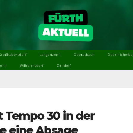
Großhabersdorf
Langenzenn
Oberasbach
Obermichelba
ronn
Wilhermsdorf
Zirndorf
lt Tempo 30 in der
e eine Absage