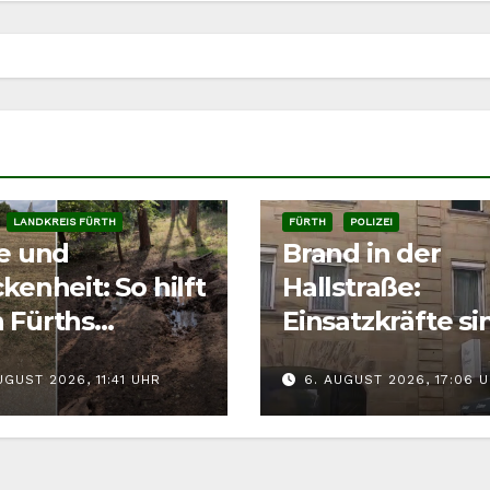
LANDKREIS FÜRTH
FÜRTH
POLIZEI
ze und
Brand in der
kenheit: So hilft
Hallstraße:
 Fürths
Einsatzkräfte si
tieren richtig
der Fürther
UGUST 2026, 11:41 UHR
6. AUGUST 2026, 17:06 
Innenstadt
gefordert