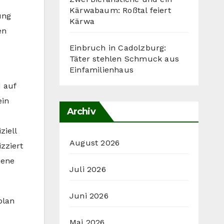
Kärwabaum: Roßtal feiert
ung
Kärwa
en
Einbruch in Cadolzburg:
Täter stehlen Schmuck aus
Einfamilienhaus
 auf
ein
Archiv
ziell
August 2026
zziert
jene
Juli 2026
Juni 2026
plan
Mai 2026