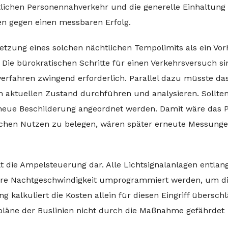
lichen Personennahverkehr und die generelle Einhaltung
en gegen einen messbaren Erfolg.
tzung eines solchen nächtlichen Tempolimits als ein Vor
ie bürokratischen Schritte für einen Verkehrsversuch si
erfahren zwingend erforderlich. Parallel dazu müsste da
tuellen Zustand durchführen und analysieren. Sollten
 neue Beschilderung angeordnet werden. Damit wäre das P
ichen Nutzen zu belegen, wären später erneute Messung
lt die Ampelsteuerung dar. Alle Lichtsignalanlagen entlan
ere Nachtgeschwindigkeit umprogrammiert werden, um d
 kalkuliert die Kosten allein für diesen Eingriff überschl
hrpläne der Buslinien nicht durch die Maßnahme gefährdet