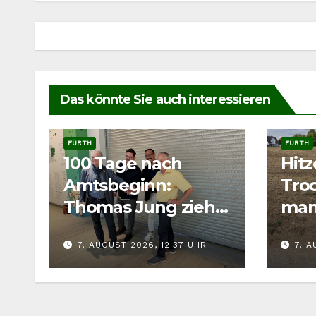
Das könnte Sie auch interessieren
FÜRTH
FÜRTH
100 Tage nach
Hit
Amtsbeginn:
Troc
Thomas Jung zieht
man
Bilanz für Fürth
Wild
7. AUGUST 2026, 12:37 UHR
7. A