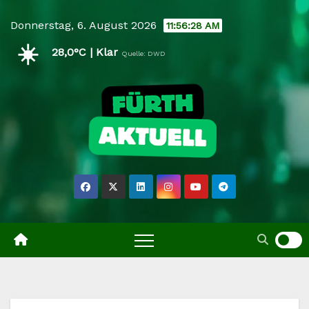
Skip
Donnerstag, 6. August 2026
11:56:29 AM
to
☀️
content
28,0°C | Klar
Quelle: DWD