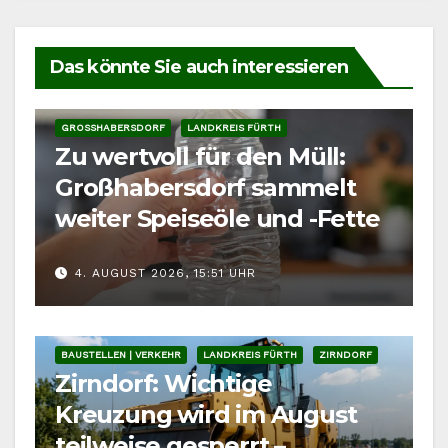
Das könnte Sie auch interessieren
GROSSHABERSDORF
LANDKREIS FÜRTH
Zu wertvoll für den Müll:
Großhabersdorf sammelt
weiter Speiseöle und -Fette
4. AUGUST 2026, 15:51 UHR
BAUSTELLEN | VERKEHR
LANDKREIS FÜRTH
ZIRNDORF
Zirndorf: Wichtige
Kreuzung wird im August
teilweise gesperrt –