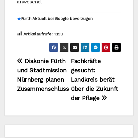
anwesend.
★
Fürth Aktuell bei Google bevorzugen
Artikelaufrufe:
1.158
Beitragsnavigation
Diakonie Fürth
Fachkräfte
und Stadtmission
gesucht:
Nürnberg planen
Landkreis berät
Zusammenschluss
über die Zukunft
der Pflege