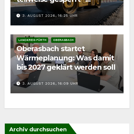
Auswirkung auf
3. AUGUST 2026, 16:25 UHR
Kärwaumzug
LANDKREIS FÜRTH
OBERASBACH
Oberasbach startet
Wärmeplanung: Was damit
bis 2027 geklärt werden soll
3. AUGUST 2026, 16:09 UHR
Archiv durchsuchen