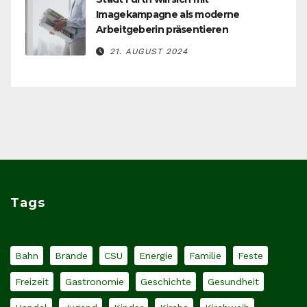
Imagekampagne als moderne
Arbeitgeberin präsentieren
21. AUGUST 2024
Tags
Bahn
Brände
CSU
Energie
Familie
Feste
Freizeit
Gastronomie
Geschichte
Gesundheit