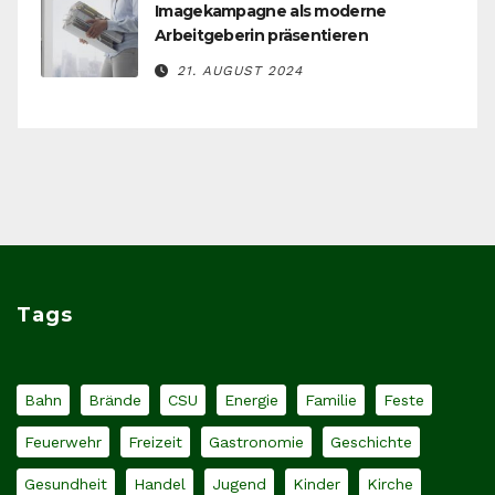
Imagekampagne als moderne
Arbeitgeberin präsentieren
21. AUGUST 2024
Tags
Bahn
Brände
CSU
Energie
Familie
Feste
Feuerwehr
Freizeit
Gastronomie
Geschichte
Gesundheit
Handel
Jugend
Kinder
Kirche