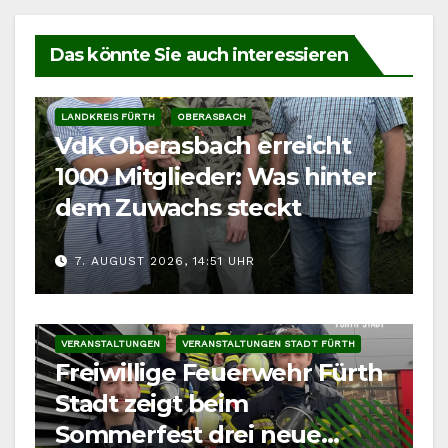
Das könnte Sie auch interessieren
LANDKREIS FÜRTH
OBERASBACH
VdK Oberasbach erreicht
1000 Mitglieder: Was hinter
dem Zuwachs steckt
7. AUGUST 2026, 14:51 UHR
VERANSTALTUNGEN
VERANSTALTUNGEN STADT FÜRTH
Freiwillige Feuerwehr Fürth
Stadt zeigt beim
Sommerfest drei neue