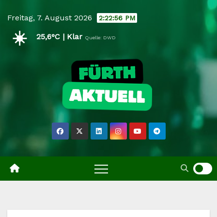
Skip
Freitag, 7. August 2026
2:22:57 PM
to
☀️
content
25,6°C | Klar
Quelle: DWD