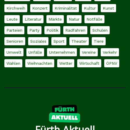
Kirchweih
Konzert
Kriminalität
Kultur
Kunst
Leute
Literatur
Märkte
Natur
Notfälle
Parteien
Party
Politik
Radfahren
Schulen
Senioren
Soziales
Sport
Theater
Tiere
Umwelt
Unfälle
Unternehmen
Vereine
Verkehr
Wahlen
Weihnachten
Wetter
Wirtschaft
ÖPNV
Fürth Aktuell