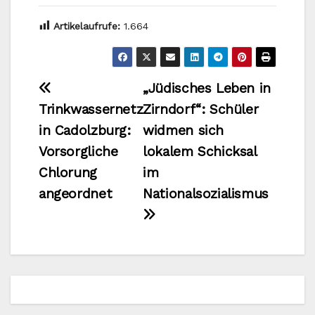
Artikelaufrufe:
1.664
Beitragsnavigation
„Jüdisches Leben in
Trinkwassernetz
Zirndorf“: Schüler
in Cadolzburg:
widmen sich
Vorsorgliche
lokalem Schicksal
Chlorung
im
angeordnet
Nationalsozialismus