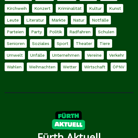
Kirchweih
Konzert
Kriminalität
Kultur
Kunst
Leute
Literatur
Märkte
Natur
Notfälle
Parteien
Party
Politik
Radfahren
Schulen
Senioren
Soziales
Sport
Theater
Tiere
Umwelt
Unfälle
Unternehmen
Vereine
Verkehr
Wahlen
Weihnachten
Wetter
Wirtschaft
ÖPNV
Fürth Aktuell