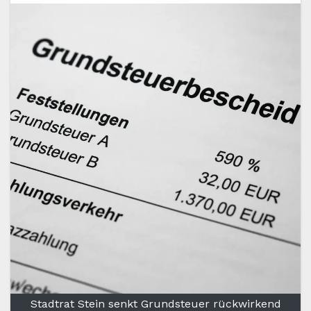
Stadtrat Stein senkt Grundsteuer rückwirkend