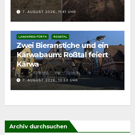
7. AUGUST 2026, 11:41 UHR
LANDKREIS FÜRTH
ROSSTAL
Zwei Bieranstiche und ein
Kärwabaum: Roßtal feiert
Kärwa
7. AUGUST 2026, 10:53 UHR
Archiv durchsuchen