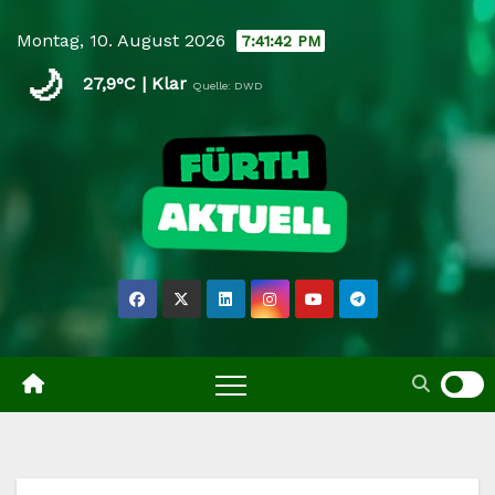
Skip
Montag, 10. August 2026
7:41:42 PM
to
🌙
content
27,9°C | Klar
Quelle: DWD