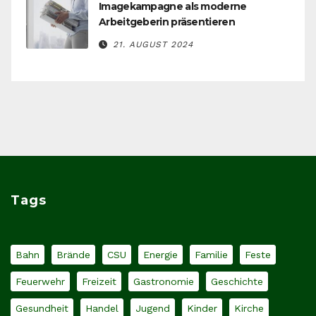
Imagekampagne als moderne
Arbeitgeberin präsentieren
21. AUGUST 2024
Tags
Bahn
Brände
CSU
Energie
Familie
Feste
Feuerwehr
Freizeit
Gastronomie
Geschichte
Gesundheit
Handel
Jugend
Kinder
Kirche