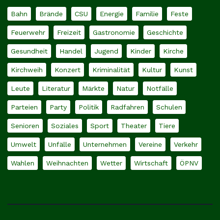
Bahn
Brände
CSU
Energie
Familie
Feste
Feuerwehr
Freizeit
Gastronomie
Geschichte
Gesundheit
Handel
Jugend
Kinder
Kirche
Kirchweih
Konzert
Kriminalität
Kultur
Kunst
Leute
Literatur
Märkte
Natur
Notfälle
Parteien
Party
Politik
Radfahren
Schulen
Senioren
Soziales
Sport
Theater
Tiere
Umwelt
Unfälle
Unternehmen
Vereine
Verkehr
Wahlen
Weihnachten
Wetter
Wirtschaft
ÖPNV