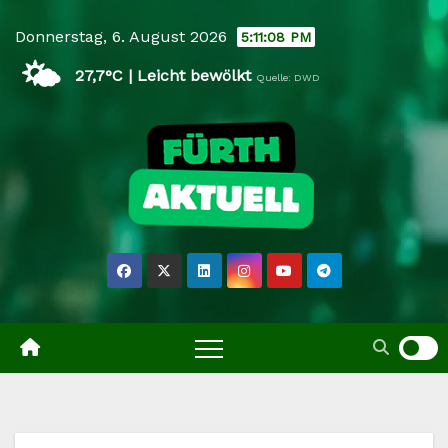
Skip
Donnerstag, 6. August 2026
5:11:09 PM
to
🌤️
content
27,7°C | Leicht bewölkt
Quelle: DWD