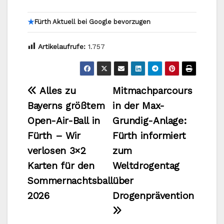
★
Fürth Aktuell bei Google bevorzugen
Artikelaufrufe:
1.757
Beitragsnavigation
Alles zu
Mitmachparcours
Bayerns größtem
in der Max-
Open-Air-Ball in
Grundig-Anlage:
Fürth – Wir
Fürth informiert
verlosen 3×2
zum
Karten für den
Weltdrogentag
Sommernachtsball
über
2026
Drogenprävention